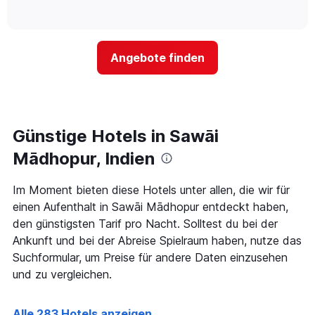
Hotelkategorien
of
wie
anzeigt.
interactive
nach
sich
chart
Sternen
der
anzeigt
Preis
Das
Angebote finden
für
Diagramm
ein
hat
Zimmer
1
ändert,
Y-
je
Achse,
näher
Günstige Hotels in Sawāi
die
das
den
Aufenthaltsdatum
Mādhopur, Indien
durchschnittlichen
rückt.
Zimmerpreis
Das
Im Moment bieten diese Hotels unter allen, die wir für
an
Diagramm
diesem
einen Aufenthalt in Sawāi Mādhopur entdeckt haben,
hat
Wochenende
1
den günstigsten Tarif pro Nacht. Solltest du bei der
anzeigt,
X-
Ankunft und bei der Abreise Spielraum haben, nutze das
der
Achse,
Suchformular, um Preise für andere Daten einzusehen
in
die
den
und zu vergleichen.
die
letzten
Anzahl
3
der
Tagen
Alle 283 Hotels anzeigen