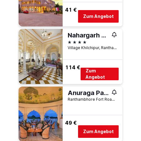
41 €
Zum Angebot
Nahargarh Ranthambhore
4 Sterne
Village Khilchipur, Ranthambhore Road, Sawāi Mādhopur, Indien
114 €
Zum
Angebot
Anuraga Palace
Ranthambhore Fort Road, Sawāi Mādhopur, Indien
49 €
Zum Angebot