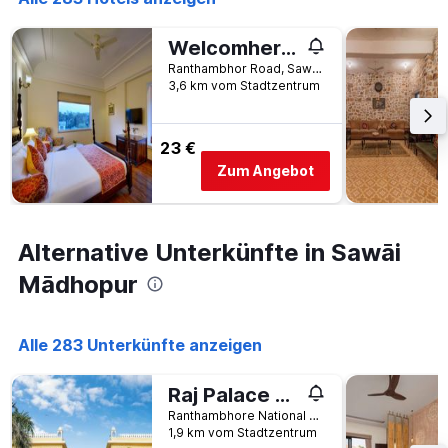
Tage
gefunden
vor
wurde.
dem
Welcomheritage Mount Valley Resort Ranthambore
Aufenthalt
Ranthambhor Road, Sawāi Mādhopur, Indien
anzeigt
3,6 km vom Stadtzentrum
Das
Diagramm
hat
23 €
1
Y-
Zum Angebot
Achse,
die
den
durchschnittlichen
Alternative Unterkünfte in Sawāi
Zimmerpreis
Mādhopur
anzeigt
Alle 283 Unterkünfte anzeigen
Raj Palace Resort
Ranthambhore National Park Road, Sawāi Mādhopur, Indien
1,9 km vom Stadtzentrum