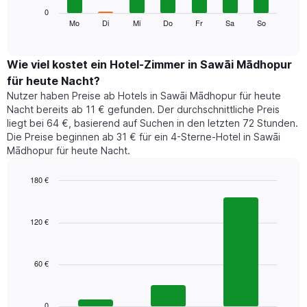
die
Das
0
Monate
folgende
Mo
Di
Mi
Do
Fr
Sa
So
End
anzeigt.
of
Diagramm
Das
interactive
zeigt
chart
Diagramm
den
Wie viel kostet ein Hotel-Zimmer in Sawāi Mādhopur
hat
durchschnittlichen
1
für heute Nacht?
Preis
Y-
Nutzer haben Preise ab Hotels in Sawāi Mādhopur für heute
eines
Achse,
Nacht bereits ab 11 € gefunden. Der durchschnittliche Preis
Zimmers
die
liegt bei 64 €, basierend auf Suchen in den letzten 72 Stunden.
für
den
Die Preise beginnen ab 31 € für ein 4-Sterne-Hotel in Sawāi
den
durchschnittlichen
Mādhopur für heute Nacht.
jeweiligen
Zimmerpreis
Wochentag.
anzeigt.
Das
180 €
Diagramm
Bar
Chart
hat
graphic.
chart
1
with
120 €
3
X-
bars.
Achse,
die
60 €
Das
die
folgende
Wochentage
Diagramm
anzeigt.
zeigt
0