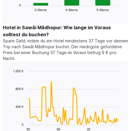
die
zeigt
0
die
3-Sterne
4-Sterne
5-Sterne
den
End
Hotelkategorien
of
durchschnittlichen
nach
interactive
Zimmerpreis
chart
Sternen
für
Hotel in Sawāi Mādhopur: Wie lange im Voraus
anzeigt
dieses
solltest du buchen?
Das
Wochenende
Diagramm
Spare Geld, indem du ein Hotel mindestens 37 Tage vor deinem
in
hat
Trip nach Sawāi Mādhopur buchst. Der niedrigste gefundene
den
1
Preis bei einer Buchung 37 Tage im Voraus betrug 9 € pro
letzten
Y-
Nacht.
3
Achse,
Tagen,
die
1.200 €
aggregiert
den
nach
Line
Chart
durchschnittlichen
graphic.
chart
Sternebewertung.
Zimmerpreis
with
Das
800 €
für
90
Diagramm
heute
data
hat
points.
Nacht
1
in
400 €
X-
Das
den
Achse,
folgende
letzten
die
Diagramm
3
0
die
zeigt,
Tagen
90
60
30
End