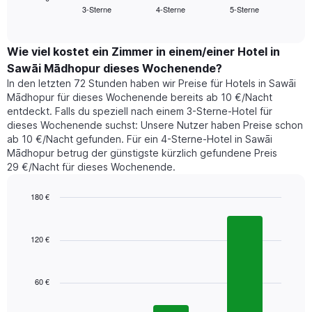
Das
3-Sterne
4-Sterne
5-Sterne
den
End
Diagramm
of
durchschnittlichen
hat
interactive
Zimmerpreis,
chart
1
der
Wie viel kostet ein Zimmer in einem/einer Hotel in
Y-
für
Achse,
Sawāi Mādhopur dieses Wochenende?
heute
die
In den letzten 72 Stunden haben wir Preise für Hotels in Sawāi
Nacht
den
Mādhopur für dieses Wochenende bereits ab 10 €/Nacht
in
durchschnittlichen
entdeckt. Falls du speziell nach einem 3-Sterne-Hotel für
den
Zimmerpreis
dieses Wochenende suchst: Unsere Nutzer haben Preise schon
letzten
anzeigt.
ab 10 €/Nacht gefunden. Für ein 4-Sterne-Hotel in Sawāi
3
Mādhopur betrug der günstigste kürzlich gefundene Preis
Tagen
29 €/Nacht für dieses Wochenende.
gefunden
wurde,
aggregiert
180 €
nach
Bar
Chart
Sternebewertung.
graphic.
chart
with
Das
120 €
3
Diagramm
bars.
hat
1
60 €
Das
X-
folgende
Achse,
Diagramm