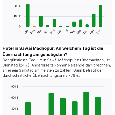
Bar
Chart
graphic.
chart
800 €
with
12
400 €
bars.
0
Das
Jan
Feb
Mrz
Apr
Mai
Jun
Jul
Aug
Sep
Okt
Nov
Dez
folgende
End
of
Diagramm
interactive
zeigt
chart
den
Hotel in Sawāi Mādhopur: An welchem Tag ist die
durchschnittlichen
Übernachtung am günstigsten?
Zimmerpreis
Der günstigste Tag, um in Sawāi Mādhopur zu übernachten, ist
im
Dienstag (24 €). Andererseits können Reisende damit rechnen,
jeweiligen
an einem Samstag am meisten zu zahlen. Dann beträgt der
Monat
durchschnittliche Übernachtungspreis 776 €.
an.
Das
Diagramm
900 €
hat
Bar
Chart
1
graphic.
chart
600 €
with
X-
7
Achse,
300 €
bars.
die