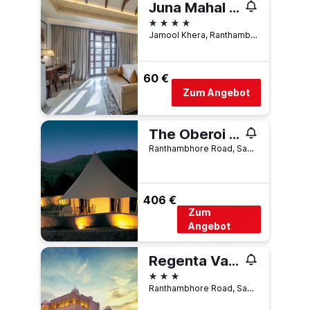
Juna Mahal Jungle Resort Ranthambore
4 Sterne
Jamool Khera, Ranthambore Road, Sawāi Mādhopur, Indien
60 €
Zum Angebot
The Oberoi Vanyavilas Wildlife Resort, Ranthambhore
Ranthambhore Road, Sawāi Mādhopur, Indien
406 €
Zum
Angebot
Regenta Vanya Mahal
3 Sterne
Ranthambhore Road, Sawāi Mādhopur, Indien