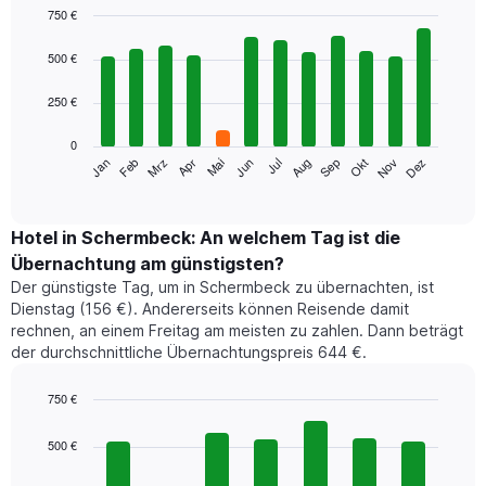
750 €
Bar
Chart
graphic.
chart
500 €
with
12
250 €
bars.
0
Das
Jan
Feb
Mrz
Apr
Mai
Jun
Jul
Aug
Sep
Okt
Nov
Dez
folgende
End
of
Diagramm
interactive
zeigt
chart
den
Hotel in Schermbeck: An welchem Tag ist die
durchschnittlichen
Übernachtung am günstigsten?
Zimmerpreis
Der günstigste Tag, um in Schermbeck zu übernachten, ist
im
Dienstag (156 €). Andererseits können Reisende damit
jeweiligen
rechnen, an einem Freitag am meisten zu zahlen. Dann beträgt
Monat
der durchschnittliche Übernachtungspreis 644 €.
an.
Das
Diagramm
750 €
hat
Bar
Chart
1
graphic.
chart
500 €
with
X-
7
Achse,