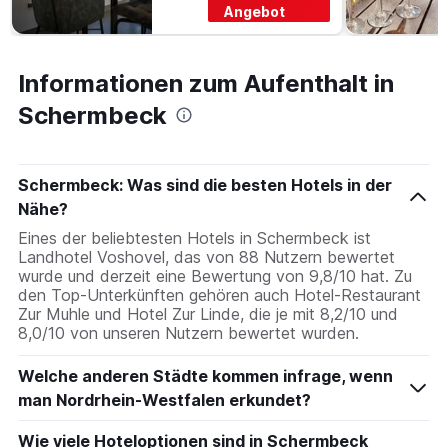
3
vor
Angebot
Tagen
dem
anzeigt.
Aufenthalt
anzeigt
Informationen zum Aufenthalt in
Das
Diagramm
Schermbeck
hat
1
Y-
Achse,
Schermbeck: Was sind die besten Hotels in der
die
Nähe?
den
Eines der beliebtesten Hotels in Schermbeck ist
durchschnittlichen
Landhotel Voshovel, das von 88 Nutzern bewertet
Zimmerpreis
wurde und derzeit eine Bewertung von 9,8/10 hat. Zu
anzeigt
den Top-Unterkünften gehören auch Hotel-Restaurant
Zur Muhle und Hotel Zur Linde, die je mit 8,2/10 und
8,0/10 von unseren Nutzern bewertet wurden.
Welche anderen Städte kommen infrage, wenn
man Nordrhein-Westfalen erkundet?
Wie viele Hoteloptionen sind in Schermbeck