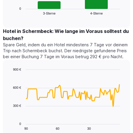
Diagramm
anzeigt.
zeigt
0
Das
3-Sterne
4-Sterne
den
End
Diagramm
of
durchschnittlichen
hat
interactive
Zimmerpreis,
chart
1
der
Hotel in Schermbeck: Wie lange im Voraus solltest du
Y-
für
Achse,
buchen?
heute
die
Spare Geld, indem du ein Hotel mindestens 7 Tage vor deinem
Nacht
den
Trip nach Schermbeck buchst. Der niedrigste gefundene Preis
in
durchschnittlichen
bei einer Buchung 7 Tage im Voraus betrug 292 € pro Nacht.
den
Zimmerpreis
letzten
anzeigt.
900 €
3
Tagen
Line
Chart
graphic.
chart
gefunden
with
wurde,
600 €
90
aggregiert
data
nach
points.
Sternebewertung.
300 €
Das
Das
Diagramm
folgende
hat
Diagramm
0
1
zeigt,
90
60
30
End
X-
of