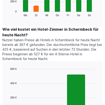
250 €
bars.
die
die
Das
0
Monate
folgende
Mo
Di
Mi
Do
Fr
Sa
So
End
anzeigt.
of
Diagramm
Das
interactive
zeigt
chart
Diagramm
den
Wie viel kostet ein Hotel-Zimmer in Schermbeck für
hat
durchschnittlichen
1
heute Nacht?
Preis
Y-
Nutzer haben Preise ab Hotels in Schermbeck für heute Nacht
eines
Achse,
bereits ab 397 € gefunden. Der durchschnittliche Preis liegt bei
Zimmers
die
425 €, basierend auf Suchen in den letzten 72 Stunden. Die
für
den
Preise beginnen ab 527 € für ein 4-Sterne-Hotel in
den
durchschnittlichen
Schermbeck für heute Nacht.
jeweiligen
Zimmerpreis
Wochentag.
anzeigt.
Das
600 €
Diagramm
Bar
Chart
hat
graphic.
chart
1
with
400 €
2
X-
bars.
Achse,
die
200 €
Das
die
folgende
Wochentage