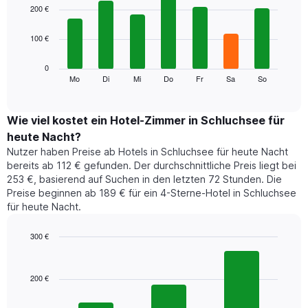
1
graphic.
chart
200 €
with
X-
7
Achse,
100 €
bars.
die
die
Das
0
Monate
folgende
Mo
Di
Mi
Do
Fr
Sa
So
End
anzeigt.
of
Diagramm
Das
interactive
zeigt
chart
Diagramm
den
Wie viel kostet ein Hotel-Zimmer in Schluchsee für
hat
durchschnittlichen
1
heute Nacht?
Preis
Y-
Nutzer haben Preise ab Hotels in Schluchsee für heute Nacht
eines
Achse,
bereits ab 112 € gefunden. Der durchschnittliche Preis liegt bei
Zimmers
die
253 €, basierend auf Suchen in den letzten 72 Stunden. Die
für
den
Preise beginnen ab 189 € für ein 4-Sterne-Hotel in Schluchsee
den
durchschnittlichen
für heute Nacht.
jeweiligen
Zimmerpreis
Wochentag.
anzeigt.
Das
300 €
Diagramm
Bar
Chart
hat
graphic.
chart
1
with
200 €
3
X-
bars.
Achse,