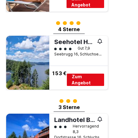
Angebot
Bewertungskategorie 4
4 Sterne
Seehotel Hubertus
Bewertungskategorie 4
Gut 7,9
Seebrugg 16, Schluchsee, Baden-Württemberg, Deutschland
153 €
Zum
Angebot
Bewertungskategorie 3
3 Sterne
Landhotel Bartlehof
Bewertungskategorie 3
Hervorragend
8,3
Dorfstrasse 16, Schluchsee, Baden-Württemberg, Deutschland