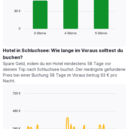
bars.
hat
1
80 €
Das
X-
folgende
Achse,
Diagramm
die
zeigt
0
die
3-Sterne
4-Sterne
5-Sterne
den
End
Hotelkategorien
of
durchschnittlichen
nach
interactive
Zimmerpreis
chart
Sternen
für
Hotel in Schluchsee: Wie lange im Voraus solltest du
anzeigt
dieses
buchen?
Das
Wochenende
Diagramm
Spare Geld, indem du ein Hotel mindestens 58 Tage vor
in
hat
deinem Trip nach Schluchsee buchst. Der niedrigste gefundene
den
1
Preis bei einer Buchung 58 Tage im Voraus betrug 93 € pro
letzten
Y-
Nacht.
3
Achse,
Tagen,
die
720 €
aggregiert
den
nach
Line
Chart
durchschnittlichen
graphic.
chart
Sternebewertung.
Zimmerpreis
with
Das
480 €
für
90
Diagramm
heute
data
hat
points.
Nacht
1
in
240 €