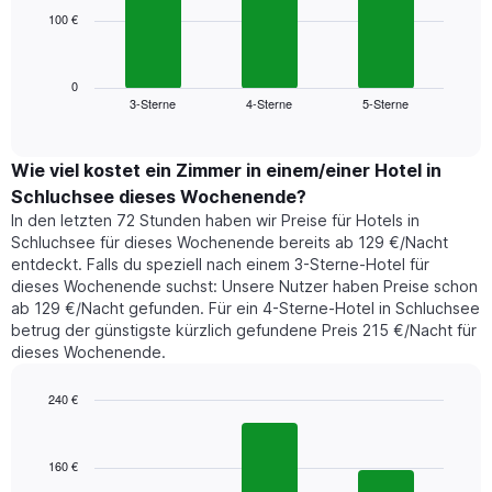
die
100 €
Das
die
folgende
Wochentage
Diagramm
anzeigt.
zeigt
0
Das
3-Sterne
4-Sterne
5-Sterne
den
End
Diagramm
of
durchschnittlichen
hat
interactive
Zimmerpreis,
chart
1
der
Wie viel kostet ein Zimmer in einem/einer Hotel in
Y-
für
Achse,
Schluchsee dieses Wochenende?
heute
die
In den letzten 72 Stunden haben wir Preise für Hotels in
Nacht
den
Schluchsee für dieses Wochenende bereits ab 129 €/Nacht
in
durchschnittlichen
entdeckt. Falls du speziell nach einem 3-Sterne-Hotel für
den
Zimmerpreis
dieses Wochenende suchst: Unsere Nutzer haben Preise schon
letzten
anzeigt.
ab 129 €/Nacht gefunden. Für ein 4-Sterne-Hotel in Schluchsee
3
betrug der günstigste kürzlich gefundene Preis 215 €/Nacht für
Tagen
dieses Wochenende.
gefunden
wurde,
aggregiert
240 €
nach
Bar
Chart
Sternebewertung.
graphic.
chart
with
Das
160 €
3
Diagramm