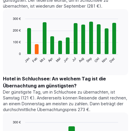
günstigsten. Der teuerste Monat, um in Schluchsee zu
übernachten, ist wiederum der September (281 €).
300 €
Bar
Chart
graphic.
chart
200 €
with
12
100 €
bars.
0
Das
Jan
Feb
Mrz
Apr
Mai
Jun
Jul
Aug
Sep
Okt
Nov
Dez
folgende
End
of
Diagramm
interactive
zeigt
chart
den
Hotel in Schluchsee: An welchem Tag ist die
durchschnittlichen
Übernachtung am günstigsten?
Zimmerpreis
Der günstigste Tag, um in Schluchsee zu übernachten, ist
im
Samstag (121 €). Andererseits können Reisende damit rechnen,
jeweiligen
an einem Donnerstag am meisten zu zahlen. Dann beträgt der
Monat
durchschnittliche Übernachtungspreis 273 €.
an.
Das
Diagramm
300 €
hat
Bar
Chart