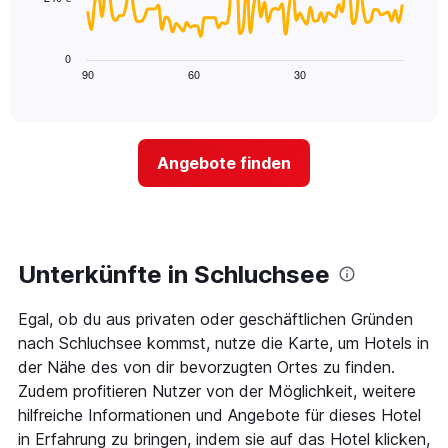
X-
Das
den
Achse,
folgende
letzten
die
Diagramm
3
0
die
zeigt,
Tagen
90
60
30
End
Hotelkategorien
of
wie
anzeigt.
interactive
nach
sich
chart
Sternen
der
anzeigt
Preis
Das
Angebote finden
für
Diagramm
ein
hat
Zimmer
1
ändert,
Y-
je
Achse,
näher
Unterkünfte in Schluchsee
die
das
den
Aufenthaltsdatum
durchschnittlichen
Egal, ob du aus privaten oder geschäftlichen Gründen
rückt.
Zimmerpreis
Das
nach Schluchsee kommst, nutze die Karte, um Hotels in
an
Diagramm
der Nähe des von dir bevorzugten Ortes zu finden.
diesem
hat
Wochenende
Zudem profitieren Nutzer von der Möglichkeit, weitere
1
anzeigt,
hilfreiche Informationen und Angebote für dieses Hotel
X-
der
Achse,
in Erfahrung zu bringen, indem sie auf das Hotel klicken,
in