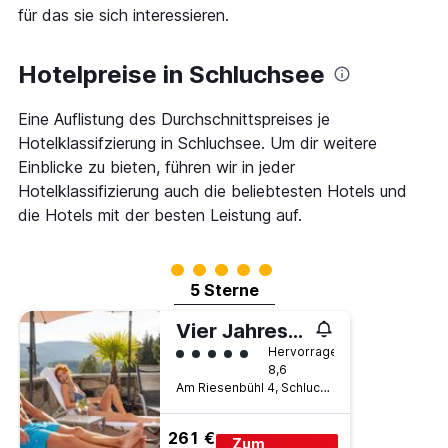
die
für das sie sich interessieren.
den
die
letzten
Anzahl
3
der
Hotelpreise in Schluchsee
Tagen
Tage
gefunden
vor
wurde.
Eine Auflistung des Durchschnittspreises je
dem
Aufenthalt
Hotelklassifzierung in Schluchsee. Um dir weitere
anzeigt
Einblicke zu bieten, führen wir in jeder
Das
Hotelklassifizierung auch die beliebtesten Hotels und
Diagramm
hat
die Hotels mit der besten Leistung auf.
1
Y-
Bewertungskategorie 5
Achse,
5 Sterne
die
den
durchschnittlichen
Vier Jahreszeiten Am Schluchsee
Zimmerpreis
Bewertungskategorie 5
Hervorragend
anzeigt
8,6
Am Riesenbühl 4, Schluchsee, Baden-Württemberg, Deutschland
261 €
Zum