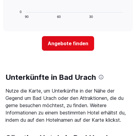
X-
folgende
den
Achse,
Diagramm
letzten
0
die
zeigt,
3
90
60
30
End
die
of
wie
Tagen
interactive
Hotelkategorien
sich
anzeigt.
chart
nach
der
Sternen
Preis
Angebote finden
anzeigt
für
Das
ein
Diagramm
Zimmer
hat
ändert,
1
je
Y-
näher
Unterkünfte in Bad Urach
Achse,
das
die
Aufenthaltsdatum
den
Nutze die Karte, um Unterkünfte in der Nähe der
rückt.
durchschnittlichen
Das
Gegend um Bad Urach oder den Attraktionen, die du
Zimmerpreis
Diagramm
gerne besuchen möchtest, zu finden. Weitere
an
hat
Informationen zu einem bestimmten Hotel erhältst du,
diesem
1
Wochenende
indem du auf den Hotelnamen auf der Karte klickst.
X-
anzeigt,
Achse,
der
die
in