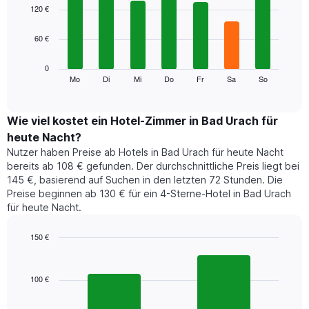
1
graphic.
chart
120 €
with
X-
7
Achse,
60 €
bars.
die
die
Das
0
Monate
folgende
Mo
Di
Mi
Do
Fr
Sa
So
End
anzeigt.
of
Diagramm
Das
interactive
zeigt
chart
Diagramm
den
Wie viel kostet ein Hotel-Zimmer in Bad Urach für
hat
durchschnittlichen
1
heute Nacht?
Preis
Y-
Nutzer haben Preise ab Hotels in Bad Urach für heute Nacht
eines
Achse,
bereits ab 108 € gefunden. Der durchschnittliche Preis liegt bei
Zimmers
die
145 €, basierend auf Suchen in den letzten 72 Stunden. Die
für
den
Preise beginnen ab 130 € für ein 4-Sterne-Hotel in Bad Urach
den
durchschnittlichen
für heute Nacht.
jeweiligen
Zimmerpreis
Wochentag.
anzeigt.
Das
150 €
Diagramm
Bar
Chart
hat
graphic.
chart
1
with
100 €
2
X-
bars.
Achse,