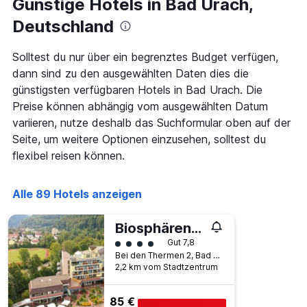
Günstige Hotels in Bad Urach,
die
den
Anzahl
Deutschland
letzten
der
3
Tage
Tagen
vor
Solltest du nur über ein begrenztes Budget verfügen,
gefunden
dem
dann sind zu den ausgewählten Daten dies die
wurde.
Aufenthalt
günstigsten verfügbaren Hotels in Bad Urach. Die
anzeigt
Preise können abhängig vom ausgewählten Datum
Das
Diagramm
variieren, nutze deshalb das Suchformular oben auf der
hat
Seite, um weitere Optionen einzusehen, solltest du
1
flexibel reisen können.
Y-
Achse,
die
Alle 89 Hotels anzeigen
den
durchschnittlichen
Zimmerpreis
Biosphärenhotel Graf Eberhard
anzeigt
Bewertungskategorie 4
Gut 7,8
Bei den Thermen 2, Bad Urach, Baden-Württemberg, Deutschland
2,2 km vom Stadtzentrum
85 €