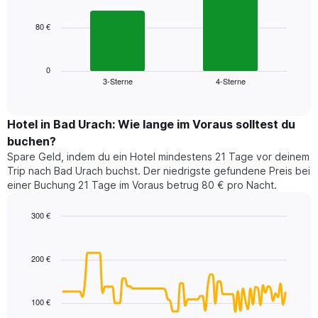
bars.
hat
1
80 €
Das
X-
folgende
Achse,
Diagramm
die
zeigt
0
die
3-Sterne
4-Sterne
den
End
Hotelkategorien
of
durchschnittlichen
nach
interactive
Zimmerpreis
chart
Sternen
für
Hotel in Bad Urach: Wie lange im Voraus solltest du
anzeigt
dieses
buchen?
Das
Wochenende
Diagramm
Spare Geld, indem du ein Hotel mindestens 21 Tage vor deinem
in
hat
Trip nach Bad Urach buchst. Der niedrigste gefundene Preis bei
den
1
einer Buchung 21 Tage im Voraus betrug 80 € pro Nacht.
letzten
Y-
3
Achse,
300 €
Tagen,
die
aggregiert
Line
Chart
den
graphic.
chart
nach
durchschnittlichen
with
Sternebewertung.
200 €
Zimmerpreis
90
Das
für
data
Diagramm
points.
heute
hat
100 €
Nacht
1
Das
in