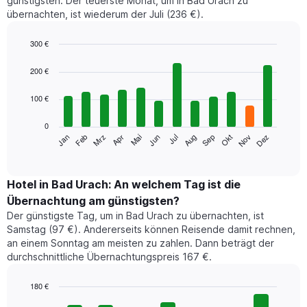
günstigsten. Der teuerste Monat, um in Bad Urach zu
übernachten, ist wiederum der Juli (236 €).
300 €
Bar
Chart
graphic.
chart
200 €
with
12
100 €
bars.
0
Das
Jan
Feb
Mrz
Apr
Mai
Jun
Jul
Aug
Sep
Okt
Nov
Dez
folgende
End
of
Diagramm
interactive
zeigt
chart
den
Hotel in Bad Urach: An welchem Tag ist die
durchschnittlichen
Übernachtung am günstigsten?
Zimmerpreis
Der günstigste Tag, um in Bad Urach zu übernachten, ist
im
Samstag (97 €). Andererseits können Reisende damit rechnen,
jeweiligen
an einem Sonntag am meisten zu zahlen. Dann beträgt der
Monat
durchschnittliche Übernachtungspreis 167 €.
an.
Das
Diagramm
180 €
hat
Bar
Chart