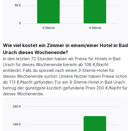
die
50 €
Das
die
folgende
Wochentage
Diagramm
anzeigt.
zeigt
0
Das
3-Sterne
4-Sterne
den
End
Diagramm
of
durchschnittlichen
hat
interactive
Zimmerpreis,
chart
1
der
Wie viel kostet ein Zimmer in einem/einer Hotel in Bad
Y-
für
Achse,
Urach dieses Wochenende?
heute
die
In den letzten 72 Stunden haben wir Preise für Hotels in Bad
Nacht
den
Urach für dieses Wochenende bereits ab 108 €/Nacht
in
durchschnittlichen
entdeckt. Falls du speziell nach einem 3-Sterne-Hotel für
den
Zimmerpreis
dieses Wochenende suchst: Unsere Nutzer haben Preise schon
letzten
anzeigt.
ab 113 €/Nacht gefunden. Für ein 4-Sterne-Hotel in Bad Urach
3
betrug der günstigste kürzlich gefundene Preis 200 €/Nacht für
Tagen
dieses Wochenende.
gefunden
wurde,
aggregiert
240 €
nach
Bar
Chart
Sternebewertung.
graphic.
chart
with
Das
160 €
2
Diagramm