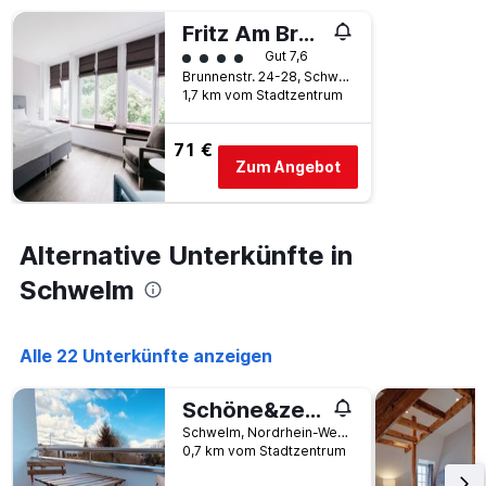
Fritz Am Brunnen
Bewertungskategorie 4
Gut 7,6
Brunnenstr. 24-28, Schwelm, Nordrhein-Westfalen, Deutschland
1,7 km vom Stadtzentrum
71 €
Zum Angebot
Alternative Unterkünfte in
Schwelm
Alle 22 Unterkünfte anzeigen
Schöne&zentrale Ferienwohnung in Schwelm in der Nähe von Wuppertal,Düsseldorf, Köln,Ruhrgebiet
Schwelm, Nordrhein-Westfalen, Deutschland
0,7 km vom Stadtzentrum