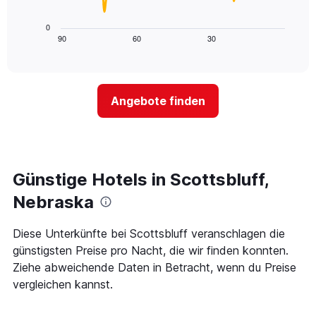
die
folgende
die
Diagramm
0
Wochentage
zeigt,
90
60
30
End
anzeigt.
of
wie
Das
interactive
sich
chart
Diagramm
der
hat
Preis
1
Angebote finden
für
Y-
ein
Achse,
Zimmer
die
ändert,
den
je
durchschnittlichen
näher
Günstige Hotels in Scottsbluff,
Zimmerpreis
das
anzeigt.
Aufenthaltsdatum
Nebraska
rückt.
Das
Diese Unterkünfte bei Scottsbluff veranschlagen die
Diagramm
günstigsten Preise pro Nacht, die wir finden konnten.
hat
1
Ziehe abweichende Daten in Betracht, wenn du Preise
X-
vergleichen kannst.
Achse,
die