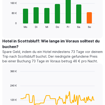
1
graphic.
chart
160 €
with
X-
7
Achse,
80 €
bars.
die
die
Das
0
Monate
folgende
Mo
Di
Mi
Do
Fr
Sa
So
End
anzeigt.
of
Diagramm
Das
interactive
zeigt
chart
Diagramm
den
Hotel in Scottsbluff: Wie lange im Voraus solltest du
hat
durchschnittlichen
1
buchen?
Preis
Y-
Spare Geld, indem du ein Hotel mindestens 73 Tage vor deinem
eines
Achse,
Trip nach Scottsbluff buchst. Der niedrigste gefundene Preis
Zimmers
die
bei einer Buchung 73 Tage im Voraus betrug 46 € pro Nacht.
für
den
den
durchschnittlichen
jeweiligen
360 €
Zimmerpreis
Wochentag.
Line
anzeigt.
Chart
Das
graphic.
chart
with
Diagramm
240 €
90
hat
data
1
points.
X-
120 €
Achse,
Das