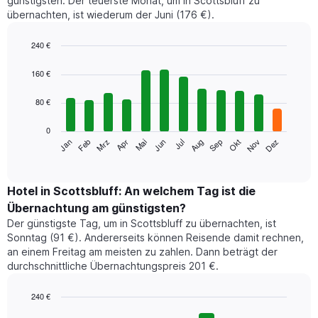
günstigsten. Der teuerste Monat, um in Scottsbluff zu
übernachten, ist wiederum der Juni (176 €).
240 €
Bar
Chart
graphic.
chart
160 €
with
12
80 €
bars.
0
Das
Jan
Feb
Mrz
Apr
Mai
Jun
Jul
Aug
Sep
Okt
Nov
Dez
folgende
End
of
Diagramm
interactive
zeigt
chart
den
Hotel in Scottsbluff: An welchem Tag ist die
durchschnittlichen
Übernachtung am günstigsten?
Zimmerpreis
Der günstigste Tag, um in Scottsbluff zu übernachten, ist
im
Sonntag (91 €). Andererseits können Reisende damit rechnen,
jeweiligen
an einem Freitag am meisten zu zahlen. Dann beträgt der
Monat
durchschnittliche Übernachtungspreis 201 €.
an.
Das
Diagramm
240 €
hat
Bar
Chart