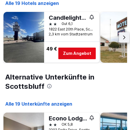
die
Alle 19 Hotels anzeigen
Anzahl
der
Candlelight Inn by Capital O Scottsbluff
Tage
vor
2 Sterne
Gut 6,1
dem
1822 East 20th Place, Scottsbluff, NE, USA
Aufenthalt
2,3 km vom Stadtzentrum
anzeigt
Das
49 €
Diagramm
Zum Angebot
hat
1
Y-
Achse,
Alternative Unterkünfte in
die
den
Scottsbluff
durchschnittlichen
Zimmerpreis
anzeigt
Alle 19 Unterkünfte anzeigen
Econo Lodge Scottsbluff
2 Sterne
OK 5,8
2202 Delta Drive, Scottsbluff, NE, USA