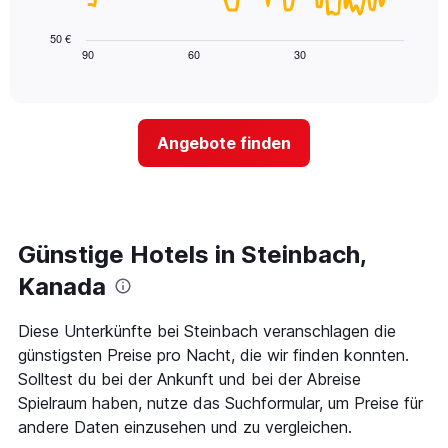
die
folgende
die
Diagramm
50 €
Wochentage
zeigt,
90
60
30
End
anzeigt.
of
wie
Das
interactive
sich
chart
Diagramm
der
hat
Preis
1
Angebote finden
für
Y-
ein
Achse,
Zimmer
die
ändert,
den
je
durchschnittlichen
näher
Günstige Hotels in Steinbach,
Zimmerpreis
das
anzeigt.
Aufenthaltsdatum
Kanada
rückt.
Das
Diese Unterkünfte bei Steinbach veranschlagen die
Diagramm
günstigsten Preise pro Nacht, die wir finden konnten.
hat
1
Solltest du bei der Ankunft und bei der Abreise
X-
Spielraum haben, nutze das Suchformular, um Preise für
Achse,
andere Daten einzusehen und zu vergleichen.
die