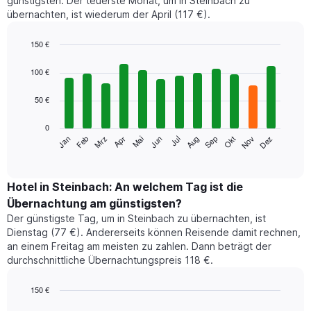
günstigsten. Der teuerste Monat, um in Steinbach zu
übernachten, ist wiederum der April (117 €).
150 €
Bar
Chart
graphic.
chart
100 €
with
12
50 €
bars.
0
Das
Jan
Feb
Mrz
Apr
Mai
Jun
Jul
Aug
Sep
Okt
Nov
Dez
folgende
End
of
Diagramm
interactive
zeigt
chart
den
Hotel in Steinbach: An welchem Tag ist die
durchschnittlichen
Übernachtung am günstigsten?
Zimmerpreis
Der günstigste Tag, um in Steinbach zu übernachten, ist
im
Dienstag (77 €). Andererseits können Reisende damit rechnen,
jeweiligen
an einem Freitag am meisten zu zahlen. Dann beträgt der
Monat
durchschnittliche Übernachtungspreis 118 €.
an.
Das
Diagramm
150 €
hat
Bar
Chart