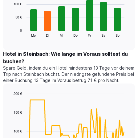
1
graphic.
chart
100 €
with
X-
7
Achse,
50 €
bars.
die
die
Das
0
Monate
folgende
Mo
Di
Mi
Do
Fr
Sa
So
End
anzeigt.
of
Diagramm
Das
interactive
zeigt
chart
Diagramm
den
Hotel in Steinbach: Wie lange im Voraus solltest du
hat
durchschnittlichen
1
buchen?
Preis
Y-
Spare Geld, indem du ein Hotel mindestens 13 Tage vor deinem
eines
Achse,
Trip nach Steinbach buchst. Der niedrigste gefundene Preis bei
Zimmers
die
einer Buchung 13 Tage im Voraus betrug 71 € pro Nacht.
für
den
den
durchschnittlichen
jeweiligen
200 €
Zimmerpreis
Wochentag.
Line
anzeigt.
Chart
Das
graphic.
chart
with
Diagramm
150 €
90
hat
data
1
points.
X-
100 €
Achse,
Das