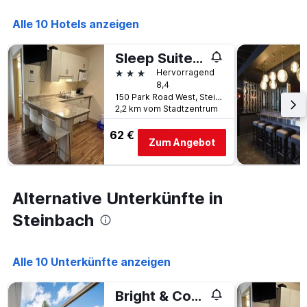
die
Anzahl
Alle 10 Hotels anzeigen
der
Tage
vor
Sleep Suite Motel
dem
3 Sterne
Hervorragend
Aufenthalt
8,4
anzeigt
150 Park Road West, Steinbach, MB, Kanada
Das
2,2 km vom Stadtzentrum
Diagramm
hat
62 €
Zum Angebot
1
Y-
Achse,
die
Alternative Unterkünfte in
den
durchschnittlichen
Steinbach
Zimmerpreis
anzeigt
Alle 10 Unterkünfte anzeigen
Bright & Convenient b/w 2 Parks