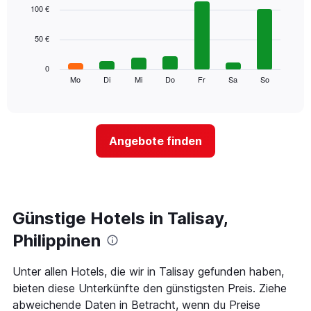
1
graphic.
chart
100 €
with
X-
7
Achse,
50 €
bars.
die
die
Das
0
Monate
folgende
Mo
Di
Mi
Do
Fr
Sa
So
End
anzeigt.
of
Diagramm
Das
interactive
zeigt
chart
Diagramm
den
hat
durchschnittlichen
1
Angebote finden
Preis
Y-
eines
Achse,
Zimmers
die
für
den
den
durchschnittlichen
jeweiligen
Günstige Hotels in Talisay,
Zimmerpreis
Wochentag.
anzeigt.
Das
Philippinen
Diagramm
hat
Unter allen Hotels, die wir in Talisay gefunden haben,
1
bieten diese Unterkünfte den günstigsten Preis. Ziehe
X-
Achse,
abweichende Daten in Betracht, wenn du Preise