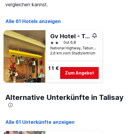
die
vergleichen kannst.
die
Wochentage
anzeigt.
Alle 61 Hotels anzeigen
Das
Diagramm
Gv Hotel - Talisay City
hat
1
2 Sterne
Gut 6,8
Y-
National Highway, Tabunok, Talisay, Philippinen
Achse,
2,6 km vom Stadtzentrum
die
den
11 €
durchschnittlichen
Zum Angebot
Zimmerpreis
anzeigt.
Alternative Unterkünfte in Talisay
Alle 61 Unterkünfte anzeigen