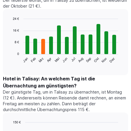
Der teuerste Monat, um in Talisay zu übernachten, ist wiederum
der Oktober (21 €).
24 €
Bar
Chart
graphic.
chart
16 €
with
12
8 €
bars.
0
Das
Jan
Feb
Mrz
Apr
Mai
Jun
Jul
Aug
Sep
Okt
Nov
Dez
folgende
End
of
Diagramm
interactive
zeigt
chart
den
Hotel in Talisay: An welchem Tag ist die
durchschnittlichen
Übernachtung am günstigsten?
Zimmerpreis
Der günstigste Tag, um in Talisay zu übernachten, ist Montag
im
(12 €). Andererseits können Reisende damit rechnen, an einem
jeweiligen
Freitag am meisten zu zahlen. Dann beträgt der
Monat
durchschnittliche Übernachtungspreis 115 €.
an.
Das
Diagramm
150 €
hat
Bar
Chart