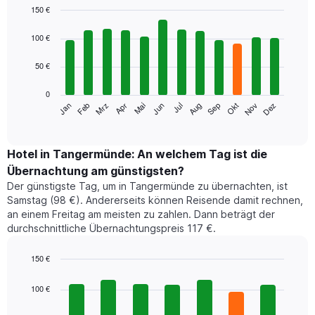
150 €
Bar
Chart
graphic.
chart
100 €
with
12
50 €
bars.
0
Das
Jan
Feb
Mrz
Apr
Mai
Jun
Jul
Aug
Sep
Okt
Nov
Dez
folgende
End
of
Diagramm
interactive
zeigt
chart
den
Hotel in Tangermünde: An welchem Tag ist die
durchschnittlichen
Übernachtung am günstigsten?
Zimmerpreis
Der günstigste Tag, um in Tangermünde zu übernachten, ist
im
Samstag (98 €). Andererseits können Reisende damit rechnen,
jeweiligen
an einem Freitag am meisten zu zahlen. Dann beträgt der
Monat
durchschnittliche Übernachtungspreis 117 €.
an.
Das
Diagramm
150 €
hat
Bar
Chart
1
graphic.
chart
100 €
with
X-
7
Achse,