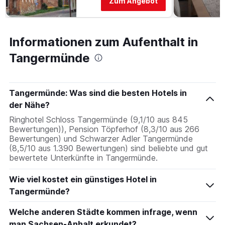
Zum Angebot
3
vor
Tagen
dem
anzeigt.
Aufenthalt
anzeigt
Informationen zum Aufenthalt in
Das
Diagramm
Tangermünde
hat
1
Y-
Achse,
Tangermünde: Was sind die besten Hotels in
die
der Nähe?
den
Ringhotel Schloss Tangermünde (9,1/10 aus 845
durchschnittlichen
Bewertungen)), Pension Töpferhof (8,3/10 aus 266
Zimmerpreis
Bewertungen) und Schwarzer Adler Tangermünde
anzeigt
(8,5/10 aus 1.390 Bewertungen) sind beliebte und gut
bewertete Unterkünfte in Tangermünde.
Wie viel kostet ein günstiges Hotel in
Tangermünde?
Welche anderen Städte kommen infrage, wenn
man Sachsen-Anhalt erkundet?