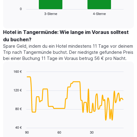
Diagramm
anzeigt.
zeigt
0
Das
3-Sterne
4-Sterne
den
End
Diagramm
of
durchschnittlichen
hat
interactive
Zimmerpreis,
chart
1
der
Hotel in Tangermünde: Wie lange im Voraus solltest
Y-
für
Achse,
du buchen?
heute
die
Spare Geld, indem du ein Hotel mindestens 11 Tage vor deinem
Nacht
den
Trip nach Tangermünde buchst. Der niedrigste gefundene Preis
in
durchschnittlichen
bei einer Buchung 11 Tage im Voraus betrug 56 € pro Nacht.
den
Zimmerpreis
letzten
anzeigt.
160 €
3
Tagen
Line
Chart
graphic.
chart
gefunden
with
wurde,
120 €
90
aggregiert
data
nach
points.
Sternebewertung.
80 €
Das
Das
Diagramm
folgende
hat
Diagramm
40 €
1
zeigt,
90
60
30
End
X-
of