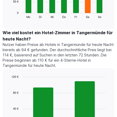
50 €
bars.
die
die
Das
0
Monate
folgende
Mo
Di
Mi
Do
Fr
Sa
So
End
anzeigt.
of
Diagramm
Das
interactive
zeigt
chart
Diagramm
den
Wie viel kostet ein Hotel-Zimmer in Tangermünde für
hat
durchschnittlichen
1
heute Nacht?
Preis
Y-
Nutzer haben Preise ab Hotels in Tangermünde für heute Nacht
eines
Achse,
bereits ab 94 € gefunden. Der durchschnittliche Preis liegt bei
Zimmers
die
114 €, basierend auf Suchen in den letzten 72 Stunden. Die
für
den
Preise beginnen ab 110 € für ein 4-Sterne-Hotel in
den
durchschnittlichen
Tangermünde für heute Nacht.
jeweiligen
Zimmerpreis
Wochentag.
anzeigt.
Das
120 €
Diagramm
Bar
Chart
hat
graphic.
chart
1
with
80 €
2
X-
bars.
Achse,
die
40 €
Das
die
folgende
Wochentage