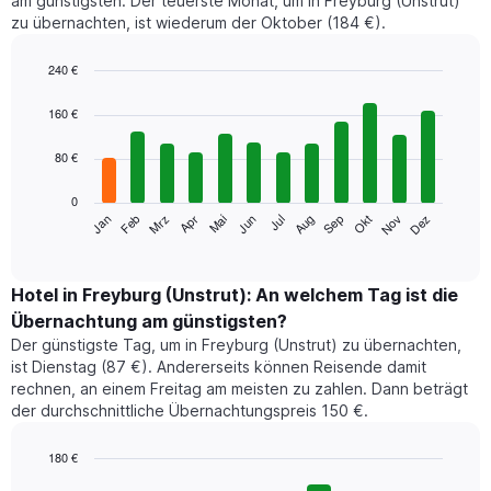
am günstigsten. Der teuerste Monat, um in Freyburg (Unstrut)
zu übernachten, ist wiederum der Oktober (184 €).
240 €
Bar
Chart
graphic.
chart
160 €
with
12
80 €
bars.
0
Das
Jan
Feb
Mrz
Apr
Mai
Jun
Jul
Aug
Sep
Okt
Nov
Dez
folgende
End
of
Diagramm
interactive
zeigt
chart
den
Hotel in Freyburg (Unstrut): An welchem Tag ist die
durchschnittlichen
Übernachtung am günstigsten?
Zimmerpreis
Der günstigste Tag, um in Freyburg (Unstrut) zu übernachten,
im
ist Dienstag (87 €). Andererseits können Reisende damit
jeweiligen
rechnen, an einem Freitag am meisten zu zahlen. Dann beträgt
Monat
der durchschnittliche Übernachtungspreis 150 €.
an.
Das
Diagramm
180 €
hat
Bar
Chart