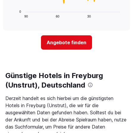
hat
folgende
1
Diagramm
0
X-
zeigt,
90
60
30
End
Achse,
of
wie
interactive
die
sich
chart
die
der
Hotelkategorien
Preis
nach
Angebote finden
für
Sternen
ein
anzeigt
Zimmer
Das
ändert,
Diagramm
je
hat
näher
Günstige Hotels in Freyburg
1
das
Y-
Aufenthaltsdatum
(Unstrut), Deutschland
Achse,
rückt.
die
Das
Derzeit handelt es sich hierbei um die günstigsten
den
Diagramm
durchschnittlichen
Hotels in Freyburg (Unstrut), die wir für die
hat
Zimmerpreis
1
ausgewählten Daten gefunden haben. Solltest du bei
für
X-
der Ankunft und bei der Abreise Spielraum haben, nutze
heute
Achse,
das Suchformular, um Preise für andere Daten
Nacht
die
in