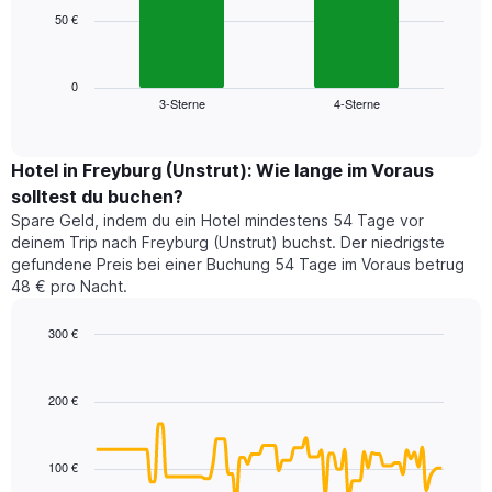
die
50 €
Das
die
folgende
Wochentage
Diagramm
anzeigt.
zeigt
0
Das
3-Sterne
4-Sterne
den
End
Diagramm
of
durchschnittlichen
hat
interactive
Zimmerpreis,
chart
1
der
Hotel in Freyburg (Unstrut): Wie lange im Voraus
Y-
für
Achse,
solltest du buchen?
heute
die
Spare Geld, indem du ein Hotel mindestens 54 Tage vor
Nacht
den
deinem Trip nach Freyburg (Unstrut) buchst. Der niedrigste
in
durchschnittlichen
gefundene Preis bei einer Buchung 54 Tage im Voraus betrug
den
Zimmerpreis
48 € pro Nacht.
letzten
anzeigt.
3
300 €
Tagen
gefunden
Line
Chart
graphic.
chart
wurde,
with
aggregiert
200 €
90
nach
data
Sternebewertung.
points.
Das
100 €
Diagramm
Das