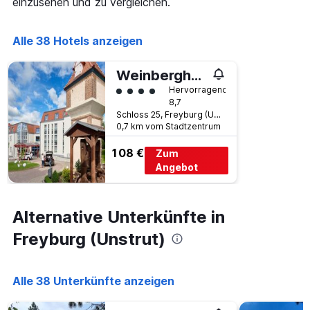
einzusehen und zu vergleichen.
die
den
Anzahl
letzten
der
3
Alle 38 Hotels anzeigen
Tage
Tagen
vor
anzeigt.
dem
Weinberghotel Edelacker
Aufenthalt
Bewertungskategorie 4
Hervorragend
anzeigt
8,7
Das
Schloss 25, Freyburg (Unstrut), Sachsen-Anhalt, Deutschland
Diagramm
0,7 km vom Stadtzentrum
hat
1
108 €
Zum
Y-
Angebot
Achse,
die
den
durchschnittlichen
Alternative Unterkünfte in
Zimmerpreis
Freyburg (Unstrut)
anzeigt
Alle 38 Unterkünfte anzeigen