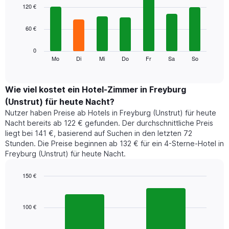
1
graphic.
chart
120 €
with
X-
7
Achse,
60 €
bars.
die
die
Das
0
Monate
folgende
Mo
Di
Mi
Do
Fr
Sa
So
End
anzeigt.
of
Diagramm
Das
interactive
zeigt
chart
Diagramm
den
Wie viel kostet ein Hotel-Zimmer in Freyburg
hat
durchschnittlichen
1
(Unstrut) für heute Nacht?
Preis
Y-
Nutzer haben Preise ab Hotels in Freyburg (Unstrut) für heute
eines
Achse,
Nacht bereits ab 122 € gefunden. Der durchschnittliche Preis
Zimmers
die
liegt bei 141 €, basierend auf Suchen in den letzten 72
für
den
Stunden. Die Preise beginnen ab 132 € für ein 4-Sterne-Hotel in
den
durchschnittlichen
Freyburg (Unstrut) für heute Nacht.
jeweiligen
Zimmerpreis
Wochentag.
anzeigt.
Das
150 €
Diagramm
Bar
Chart
hat
graphic.
chart
1
with
100 €
2
X-
bars.
Achse,