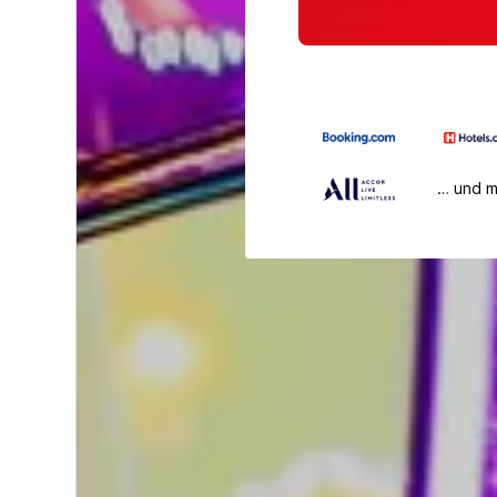
… und 