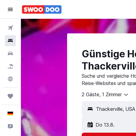
Flüge
Hotels
Günstige Ho
Mietwagen
Thackervill
Pauschalreisen
Suche und vergleiche Ho
Explore
Reise-Websites und spar
2 Gäste, 1 Zimmer
Trips
Deutsch
Do 13.8.
Feedback