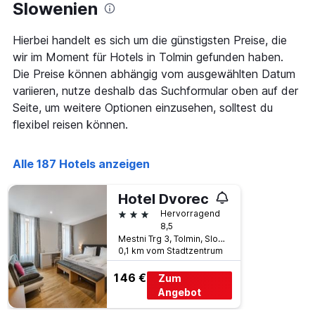
Das
Slowenien
Diagramm
hat
Hierbei handelt es sich um die günstigsten Preise, die
1
wir im Moment für Hotels in Tolmin gefunden haben.
X-
Achse,
Die Preise können abhängig vom ausgewählten Datum
die
variieren, nutze deshalb das Suchformular oben auf der
die
Seite, um weitere Optionen einzusehen, solltest du
Wochentage
flexibel reisen können.
anzeigt.
Das
Diagramm
Alle 187 Hotels anzeigen
hat
1
Y-
Hotel Dvorec
Achse,
3 Sterne
Hervorragend
die
8,5
den
Mestni Trg 3, Tolmin, Slowenien
durchschnittlichen
0,1 km vom Stadtzentrum
Zimmerpreis
anzeigt.
146 €
Zum
Angebot