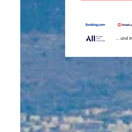
… und 