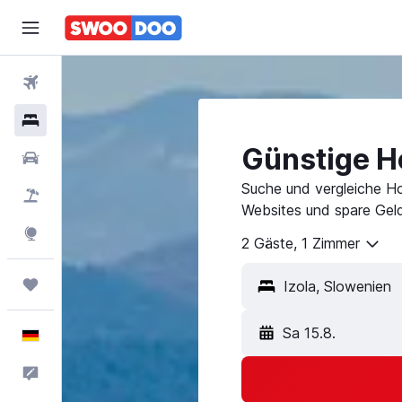
Flüge
Hotels
Günstige Ho
Mietwagen
Suche und vergleiche Ho
Pauschalreisen
Websites und spare Geld
Explore
2 Gäste, 1 Zimmer
Trips
Sa 15.8.
Deutsch
Feedback