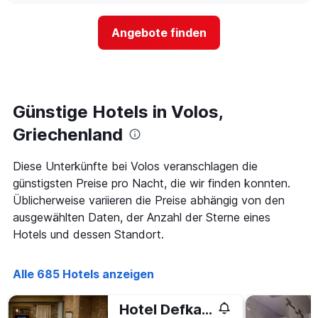
nach
der
Sternen
Preis
Angebote finden
anzeigt
für
Das
ein
Diagramm
Zimmer
hat
ändert,
1
je
Y-
näher
Günstige Hotels in Volos,
Achse,
das
die
Aufenthaltsdatum
Griechenland
den
rückt.
durchschnittlichen
Das
Diese Unterkünfte bei Volos veranschlagen die
Zimmerpreis
Diagramm
an
günstigsten Preise pro Nacht, die wir finden konnten.
hat
diesem
1
Üblicherweise variieren die Preise abhängig von den
Wochenende
X-
ausgewählten Daten, der Anzahl der Sterne eines
anzeigt,
Achse,
Hotels und dessen Standort.
der
die
in
die
den
Anzahl
Alle 685 Hotels anzeigen
letzten
der
3
Tage
Tagen
vor
Hotel Defkalion
gefunden