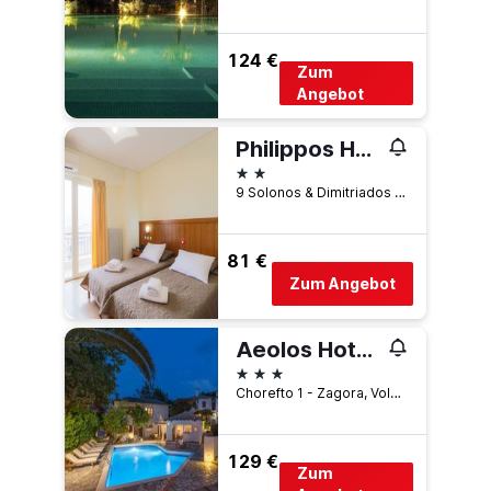
124 €
Zum
Angebot
Philippos Hotel
2 Sterne
9 Solonos & Dimitriados St., Volos, Griechenland
81 €
Zum Angebot
Aeolos Hotel & Villas - Pelion
3 Sterne
Chorefto 1 - Zagora, Volos, Griechenland
129 €
Zum