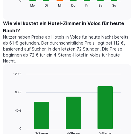
0
Monate
folgende
Mo
Di
Mi
Do
Fr
Sa
So
End
anzeigt.
of
Diagramm
Das
interactive
zeigt
chart
Diagramm
den
Wie viel kostet ein Hotel-Zimmer in Volos für heute
hat
durchschnittlichen
1
Nacht?
Preis
Y-
Nutzer haben Preise ab Hotels in Volos für heute Nacht bereits
eines
Achse,
ab 61 € gefunden. Der durchschnittliche Preis liegt bei 112 €,
Zimmers
die
basierend auf Suchen in den letzten 72 Stunden. Die Preise
für
den
beginnen ab 72 € für ein 4-Sterne-Hotel in Volos für heute
den
durchschnittlichen
Nacht.
jeweiligen
Zimmerpreis
Wochentag.
anzeigt.
Das
120 €
Diagramm
Bar
Chart
hat
graphic.
chart
1
with
80 €
3
X-
bars.
Achse,
die
40 €
Das
die
folgende
Wochentage
Diagramm
anzeigt.
zeigt
0
Das
3-Sterne
4-Sterne
5-Sterne
den
End