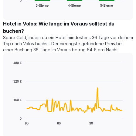
zeigt
0
die
3-Sterne
4-Sterne
5-Sterne
den
End
Hotelkategorien
of
durchschnittlichen
nach
interactive
Zimmerpreis
chart
Sternen
für
Hotel in Volos: Wie lange im Voraus solltest du
anzeigt
dieses
buchen?
Das
Wochenende
Diagramm
Spare Geld, indem du ein Hotel mindestens 36 Tage vor deinem
in
hat
Trip nach Volos buchst. Der niedrigste gefundene Preis bei
den
1
einer Buchung 36 Tage im Voraus betrug 54 € pro Nacht.
letzten
Y-
3
Achse,
480 €
Tagen,
die
aggregiert
Line
Chart
den
graphic.
chart
nach
durchschnittlichen
with
Sternebewertung.
320 €
Zimmerpreis
90
Das
für
data
Diagramm
points.
heute
hat
160 €
Nacht
1
Das
in
X-
folgende
den
Achse,
Diagramm
letzten
0
die
zeigt,
3
90
60
30
End
die
of
wie
Tagen
interactive
Hotelkategorien
sich
anzeigt.
chart