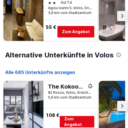
dem
2 Sterne
Gut 7,4
wurde.
Aufenthalt
Agiou Ioanni 5, Volos, Griechenland
anzeigt
3,6 km vom Stadtzentrum
Das
Diagramm
55 €
hat
Zum Angebot
1
Y-
Achse,
die
Alternative Unterkünfte in Volos
den
durchschnittlichen
Zimmerpreis
anzeigt
Alle 685 Unterkünfte anzeigen
The Kokoon Volos Comfort Living
82 Rozou, Volos, Griechenland
0,6 km vom Stadtzentrum
108 €
Zum
Angebot