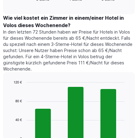
Diagramm
of
durchschnittlichen
hat
interactive
Zimmerpreis,
chart
1
der
Wie viel kostet ein Zimmer in einem/einer Hotel in
Y-
für
Achse,
Volos dieses Wochenende?
heute
die
In den letzten 72 Stunden haben wir Preise für Hotels in Volos
Nacht
den
für dieses Wochenende bereits ab 65 €/Nacht entdeckt. Falls
in
durchschnittlichen
du speziell nach einem 3-Sterne-Hotel für dieses Wochenende
den
Zimmerpreis
suchst: Unsere Nutzer haben Preise schon ab 65 €/Nacht
letzten
anzeigt.
gefunden. Für ein 4-Sterne-Hotel in Volos betrug der
3
günstigste kürzlich gefundene Preis 111 €/Nacht für dieses
Tagen
Wochenende.
gefunden
wurde,
aggregiert
120 €
nach
Bar
Chart
Sternebewertung.
graphic.
chart
with
Das
80 €
3
Diagramm
bars.
hat
1
40 €
Das
X-
folgende
Achse,
Diagramm
die