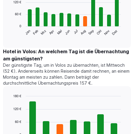
graphic.
chart
120 €
with
12
60 €
bars.
0
Das
Jan
Feb
Mrz
Apr
Mai
Jun
Jul
Aug
Sep
Okt
Nov
Dez
folgende
End
of
Diagramm
interactive
zeigt
chart
den
Hotel in Volos: An welchem Tag ist die Übernachtung
durchschnittlichen
am günstigsten?
Zimmerpreis
Der günstigste Tag, um in Volos zu übernachten, ist Mittwoch
im
(52 €). Andererseits können Reisende damit rechnen, an einem
jeweiligen
Montag am meisten zu zahlen. Dann beträgt der
Monat
durchschnittliche Übernachtungspreis 157 €.
an.
Das
Diagramm
180 €
hat
Bar
Chart
1
graphic.
chart
120 €
with
X-
7
Achse,
60 €
bars.
die
die
Das