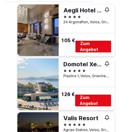
Aegli Hotel Volos
4 Sterne
24 Argonafton, Volos, Griechenland
105 €
Zum
Angebot
Domotel Xenia Volos
5 Sterne
Plastira 1, Volos, Griechenland
126 €
Zum
Angebot
Valis Resort
5 Sterne
Agrias Station, Volos, Griechenland