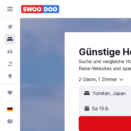
Flüge
Hotels
Günstige Ho
Mietwagen
Suche und vergleiche Ho
Pauschalreisen
Reise-Websites und spar
Explore
2 Gäste, 1 Zimmer
Trips
Sa 15.8.
Deutsch
Feedback