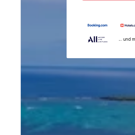
… und 