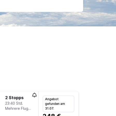
2 Stopps
So 18.1
Angebot
23:40 Std.
17:15
gefunden am
Mehrere Fluglinien
FRA
-
LC
31.07.