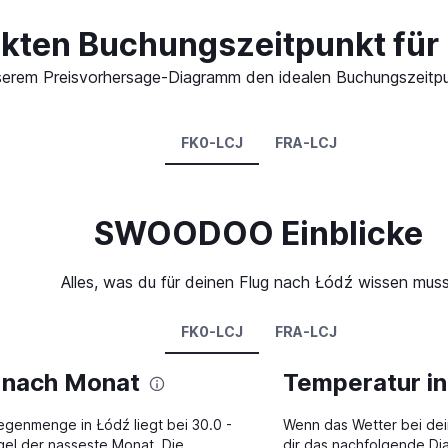
ekten Buchungszeitpunkt für 
 unserem Preisvorhersage-Diagramm den idealen Buchungszeitp
FK0-LCJ
FRA-LCJ
SWOODOO Einblicke
Alles, was du für deinen Flug nach Łódź wissen mus
FK0-LCJ
FRA-LCJ
ź nach Monat
Temperatur i
egenmenge in Łódź liegt bei 30.0 -
Wenn das Wetter bei dei
gel der nasseste Monat. Die
dir das nachfolgende Dia