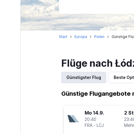
Start
Europa
Polen
Günstige Flü
Flüge nach Łód
Günstigster Flug
Beste Opt
Günstige Flugangebote 
Mo 14.9.
2 S
20:40
23:4
FRA
-
LCJ