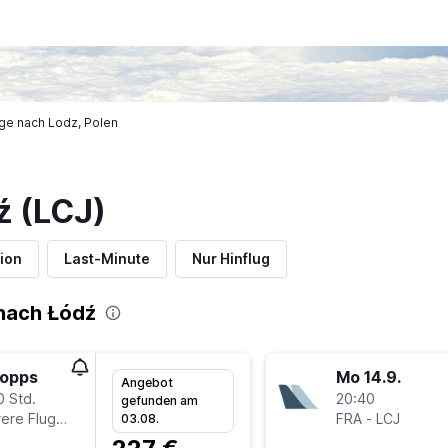
ge nach Lodz, Polen
ź (LCJ)
ion
Last-Minute
Nur Hinflug
nach Łódź
topps
Mo 14.9.
Angebot
0 Std.
20:40
gefunden am
Mehrere Fluglinien
FRA
-
LCJ
03.08.