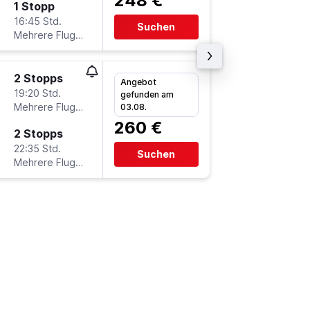
248 €
1 Stopp
Sa 24.1
16:45 Std.
20:10
Suchen
Mehrere Fluglinien
LCJ
-
FR
2 Stopps
So 25.1
Angebot
19:20 Std.
20:25
gefunden am
Mehrere Fluglinien
FRA
-
LC
03.08.
260 €
2 Stopps
Do 29.1
22:35 Std.
11:55
Suchen
Mehrere Fluglinien
LCJ
-
FR