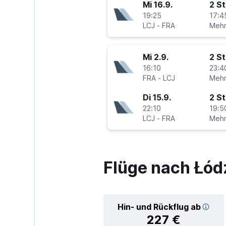
Mi 16.9.
2 S
19:25
17:4
LCJ
-
FRA
Mi 2.9.
2 S
16:10
23:4
FRA
-
LCJ
Di 15.9.
2 S
22:10
19:5
LCJ
-
FRA
Flüge nach Łód
Hin- und Rückflug ab
227 €