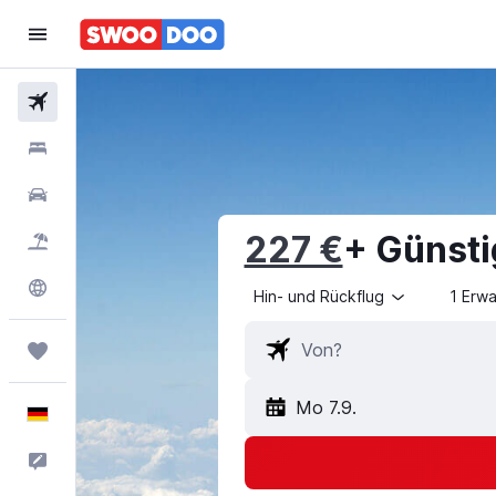
Flüge
Hotels
Mietwagen
227 €
+ Günsti
Pauschalreisen
Explore
Hin- und Rückflug
1 Erw
Trips
Mo 7.9.
Deutsch
Feedback