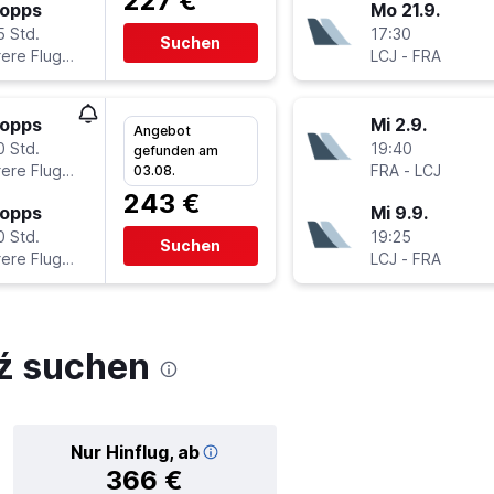
227 €
topps
Mo 21.9.
5 Std.
17:30
Suchen
Mehrere Fluglinien
LCJ
-
FRA
topps
Mi 2.9.
Angebot
0 Std.
19:40
gefunden am
Mehrere Fluglinien
FRA
-
LCJ
03.08.
243 €
topps
Mi 9.9.
0 Std.
19:25
Suchen
Mehrere Fluglinien
LCJ
-
FRA
ź suchen
Nur Hinflug, ab
366 €