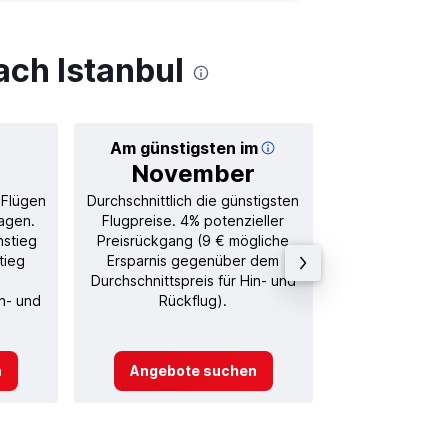
ach Istanbul
Am günstigsten im
Durchschnitt
November
28
 Flügen
Durchschnittlich die günstigsten
Durchschnitt
agen.
Flugpreise. 4% potenzieller
Rückflug in
nstieg
Preisrückgang (9 € mögliche
tieg
Ersparnis gegenüber dem
Durchschnittspreis für Hin- und
in- und
Rückflug).
n
Angebote suchen
Angebot