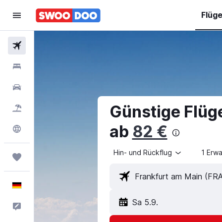
Flüg
Flüge
Hotels
Mietwagen
Günstige Flüg
Pauschalreisen
ab
82 €
Explore
Hin- und Rückflug
1 Erw
Trips
Deutsch
Sa 5.9.
Feedback