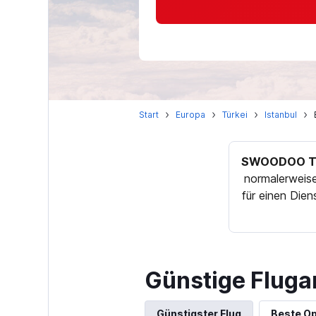
Start
Europa
Türkei
Istanbul
SWOODOO Ti
normalerweise
für einen Die
Günstige Fluga
Günstigster Flug
Beste Op