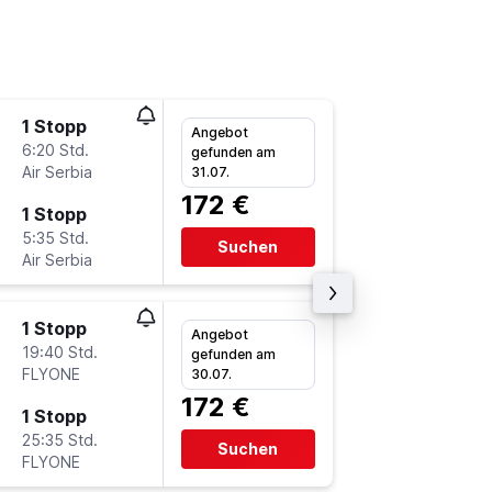
1 Stopp
Sa 19.9
Angebot
6:20 Std.
20:20
gefunden am
Air Serbia
FRA
-
IS
31.07.
172 €
1 Stopp
Fr 2.10.
5:35 Std.
4:25
Suchen
Air Serbia
IST
-
FR
1 Stopp
Fr 20.11
Angebot
19:40 Std.
12:00
gefunden am
FLYONE
HHN
-
IS
30.07.
172 €
1 Stopp
So 22.11
25:35 Std.
10:40
Suchen
FLYONE
IST
-
HH