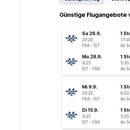
Günstige Flugangebote v
Sa 26.9.
1 S
20:20
17:4
FRA
-
IST
Air S
Mo 28.9.
1 S
4:25
5:35
IST
-
FRA
Air S
Mi 9.9.
1 S
20:20
6:20
FRA
-
IST
Air S
Di 15.9.
1 S
4:25
5:35
IST
-
FRA
Air S