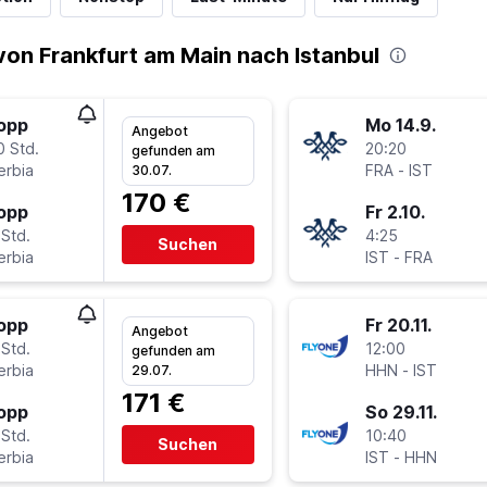
on Frankfurt am Main nach Istanbul
topp
Mo 14.9.
Angebot
0 Std.
20:20
gefunden am
erbia
FRA
-
IST
30.07.
170 €
topp
Fr 2.10.
 Std.
4:25
Suchen
erbia
IST
-
FRA
topp
Fr 20.11.
Angebot
 Std.
12:00
gefunden am
erbia
HHN
-
IST
29.07.
171 €
topp
So 29.11.
 Std.
10:40
Suchen
erbia
IST
-
HHN