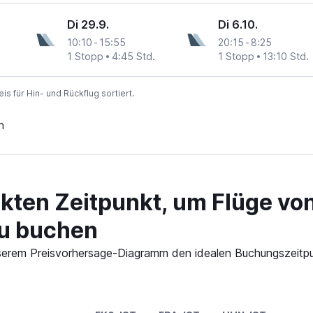
Di 29.9.
Di 6.10.
10:10
-
15:55
20:15
-
8:25
1 Stopp
4:45 Std.
1 Stopp
13:10 Std.
 für Hin- und Rückflug sortiert.
n
ekten Zeitpunkt, um Flüge vo
zu buchen
 unserem Preisvorhersage-Diagramm den idealen Buchungszeitp