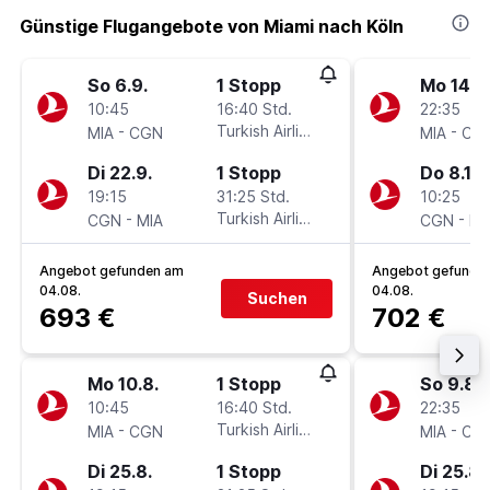
Günstige Flugangebote von Miami nach Köln
So 6.9.
1 Stopp
Mo 14.9
10:45
16:40 Std.
22:35
-
Turkish Airlines
-
MIA
CGN
MIA
CG
Di 22.9.
1 Stopp
Do 8.10.
19:15
31:25 Std.
10:25
-
Turkish Airlines
-
CGN
MIA
CGN
MI
Angebot gefunden am
Angebot gefunde
04.08.
04.08.
Suchen
693 €
702 €
Mo 10.8.
1 Stopp
So 9.8.
10:45
16:40 Std.
22:35
-
Turkish Airlines
-
MIA
CGN
MIA
CG
Di 25.8.
1 Stopp
Di 25.8.