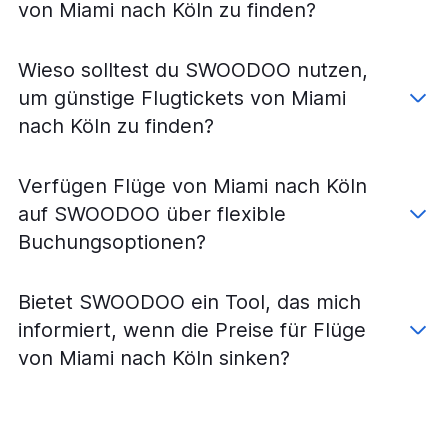
von Miami nach Köln zu finden?
Flüge von Jacksonville nach Frankfurt am Main
Flüge von Jacksonville nach Stuttgart
Wieso solltest du SWOODOO nutzen,
Flüge von Fort Myers nach Berlin
um günstige Flugtickets von Miami
Flüge von Miami nach Stuttgart
nach Köln zu finden?
Flüge von Pensacola nach Frankfurt am Main
Flüge von Tampa nach Hamburg
Verfügen Flüge von Miami nach Köln
Flüge von Jacksonville nach München
auf SWOODOO über flexible
Flüge von Fort Myers nach München
Buchungsoptionen?
Flüge von Gainesville nach Frankfurt am Main
Flüge von Jacksonville nach Berlin
Bietet SWOODOO ein Tool, das mich
Flüge von Orlando International nach Hamburg
informiert, wenn die Preise für Flüge
Flüge von Miami nach Nürnberg
von Miami nach Köln sinken?
Flüge von Pensacola nach München
Flüge von Valparaiso nach Frankfurt am Main
Flüge von Fort Lauderdale nach Stuttgart
Flüge von Orlando International nach Stuttgart