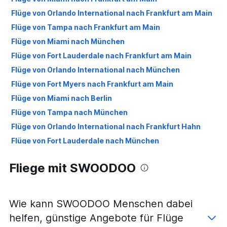
Flüge von Orlando International nach Frankfurt am Main
Flüge von Tampa nach Frankfurt am Main
Flüge von Miami nach München
Flüge von Fort Lauderdale nach Frankfurt am Main
Flüge von Orlando International nach München
Flüge von Fort Myers nach Frankfurt am Main
Flüge von Miami nach Berlin
Flüge von Tampa nach München
Flüge von Orlando International nach Frankfurt Hahn
Flüge von Fort Lauderdale nach München
Flüge von Orlando International nach Berlin
Fliege mit SWOODOO
Flüge von Fort Lauderdale nach Berlin
Flüge von Tampa nach Berlin
Flüge von Orlando International nach Düsseldorf
Wie kann SWOODOO Menschen dabei
Flüge von Miami nach Hamburg
helfen, günstige Angebote für Flüge
Flüge von Miami nach Düsseldorf