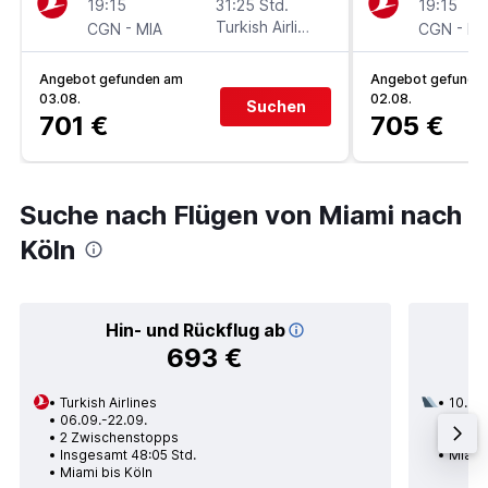
19:15
31:25 Std.
19:15
-
Turkish Airlines
-
CGN
MIA
CGN
MI
Angebot gefunden am
Angebot gefunde
03.08.
02.08.
Suchen
701 €
705 €
Suche nach Flügen von Miami nach
Köln
Hin- und Rückflug ab
693 €
Turkish Airlines
10.09.
06.09.-22.09.
2 Zwi
2 Zwischenstopps
Insge
Insgesamt 48:05 Std.
Miami
Miami bis Köln