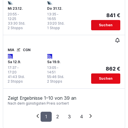
Mi 23.12.
Do 31.12.
20:55
-
13:35
-
841 €
12:25
16:55
33:30 Std.
33:20 Std.
Suchen
2 Stopps
1 Stopp
MIA
CGN
Sa 12.9.
Sa 19.9.
17:37
-
13:05
-
862 €
17:20
14:51
41:43 Std.
55:46 Std.
Suchen
2 Stopps
2 Stopps
Zeigt Ergebnisse 1–10 von 39 an
Nach dem günstigsten Preis sortiert
1
2
3
4