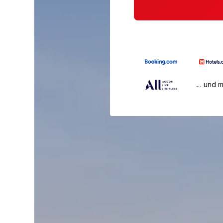
… und 