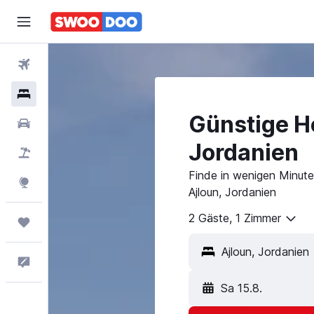
Flüge
Hotels
Günstige Ho
Mietwagen
Jordanien
Pauschalreisen
Finde in wenigen Minuten
Explore
Ajloun, Jordanien
2 Gäste, 1 Zimmer
Trips
Feedback
Sa 15.8.