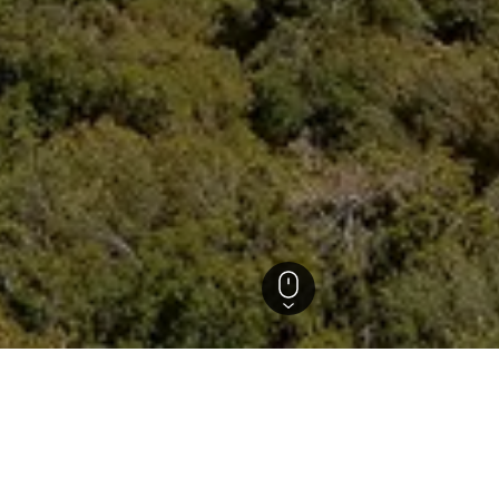
loun
 in Ajloun, Jordanien