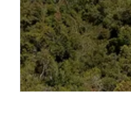
Start
Naher Osten
Jordanien
Aj
Günstige Hotels