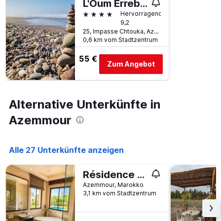
L'Oum Errebia
4 Sterne
Hervorragend
9,2
25, Impasse Chtouka, Azemmour, Marokko
0,6 km vom Stadtzentrum
55 €
Zum Angebot
Alternative Unterkünfte in
Azemmour
Alle 27 Unterkünfte anzeigen
Résidence Onyx Évasion Haut de Gamme
Azemmour, Marokko
3,1 km vom Stadtzentrum