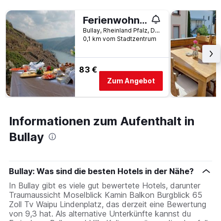
1
X-
Ferienwohnungen Bullay
Achse,
Bullay, Rheinland Pfalz, Deutschland
die
0,1 km vom Stadtzentrum
die
Wochentage
anzeigt.
83 €
Das
Zum Angebot
Diagramm
hat
1
Y-
Informationen zum Aufenthalt in
Achse,
die
Bullay
den
durchschnittlichen
Zimmerpreis
anzeigt.
Bullay: Was sind die besten Hotels in der Nähe?
In Bullay gibt es viele gut bewertete Hotels, darunter
Traumaussicht Moselblick Kamin Balkon Burgblick 65
Zoll Tv Waipu Lindenplatz, das derzeit eine Bewertung
von 9,3 hat. Als alternative Unterkünfte kannst du