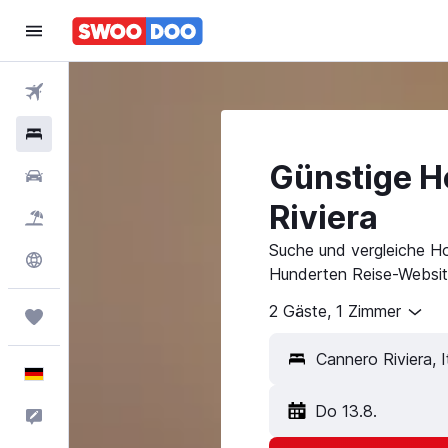
Flüge
Hotels
Günstige H
Mietwagen
Riviera
Pauschalreisen
Suche und vergleiche Ho
Explore
Hunderten Reise-Websit
2 Gäste, 1 Zimmer
Trips
Deutsch
Do 13.8.
Feedback