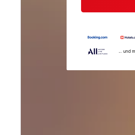
… und 