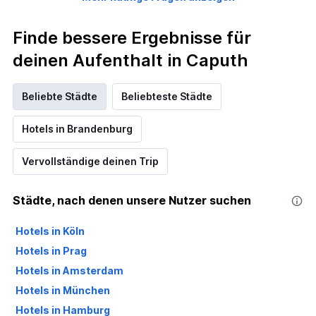
die
den
durchschnittlichen
Finde bessere Ergebnisse für
Zimmerpreis
deinen Aufenthalt in Caputh
an
diesem
Wochenende
Beliebte Städte
Beliebteste Städte
anzeigt,
der
in
Hotels in Brandenburg
den
letzten
Vervollständige deinen Trip
3
Tagen
gefunden
Städte, nach denen unsere Nutzer suchen
wurde.
Hotels in Köln
Hotels in Prag
Hotels in Amsterdam
Hotels in München
Hotels in Hamburg