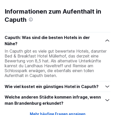
3
Tagen,
Informationen zum Aufenthalt in
aggregiert
Caputh
nach
Sternebewertung.
Das
Diagramm
Caputh: Was sind die besten Hotels in der
hat
1
Nähe?
X-
In Caputh gibt es viele gut bewertete Hotels, darunter
Achse,
Bed & Breakfast Hotel Müllerhof, das derzeit eine
die
Bewertung von 8,5 hat. Als alternative Unterkünfte
die
kannst du Landhaus Haveltreff und Remise am
Hotelkategorien
Schlosspark erwägen, die ebenfalls einen tollen
nach
Aufenthalt in Caputh bieten.
Sternen
anzeigt
Wie viel kostet ein günstiges Hotel in Caputh?
Das
Diagramm
Welche anderen Städte kommen infrage, wenn
hat
1
man Brandenburg erkundet?
Y-
Achse,
Mehr häufige Fragen anzeigen