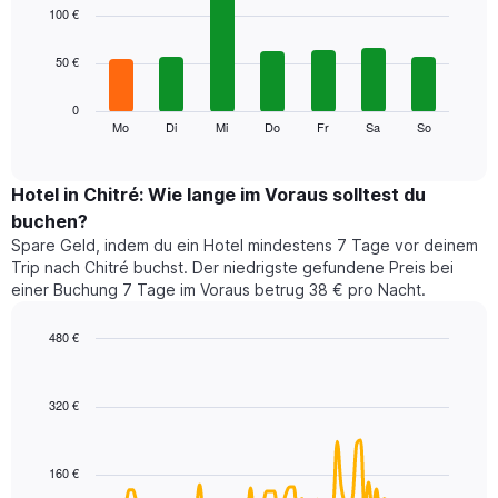
1
graphic.
chart
100 €
with
X-
7
Achse,
50 €
bars.
die
die
Das
0
Monate
folgende
Mo
Di
Mi
Do
Fr
Sa
So
End
anzeigt.
of
Diagramm
Das
interactive
zeigt
chart
Diagramm
den
Hotel in Chitré: Wie lange im Voraus solltest du
hat
durchschnittlichen
1
buchen?
Preis
Y-
Spare Geld, indem du ein Hotel mindestens 7 Tage vor deinem
eines
Achse,
Trip nach Chitré buchst. Der niedrigste gefundene Preis bei
Zimmers
die
einer Buchung 7 Tage im Voraus betrug 38 € pro Nacht.
für
den
den
durchschnittlichen
jeweiligen
480 €
Zimmerpreis
Wochentag.
Line
anzeigt.
Chart
Das
graphic.
chart
with
Diagramm
320 €
90
hat
data
1
points.
X-
160 €
Achse,
Das