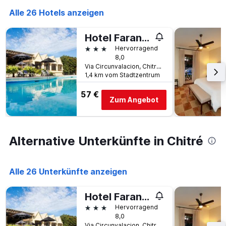
die
Anzahl
Alle 26 Hotels anzeigen
der
Tage
Hotel Faranda Guayacanes, a member of Radisson Individuals
vor
3 Sterne
Hervorragend
dem
8,0
Aufenthalt
Via Circunvalacion, Chitré, Panama
anzeigt
1,4 km vom Stadtzentrum
Das
Diagramm
57 €
hat
Zum Angebot
1
Y-
Achse,
die
Alternative Unterkünfte in Chitré
den
durchschnittlichen
Zimmerpreis
Alle 26 Unterkünfte anzeigen
anzeigt
Hotel Faranda Guayacanes, a member of Radisson Individuals
3 Sterne
Hervorragend
8,0
Via Circunvalacion, Chitré, Panama