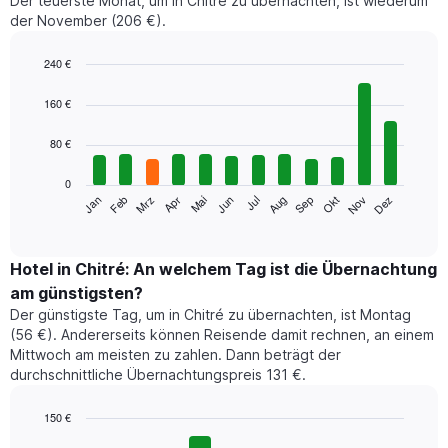
Der teuerste Monat, um in Chitré zu übernachten, ist wiederum
der November (206 €).
240 €
Bar
Chart
graphic.
chart
160 €
with
12
80 €
bars.
0
Das
Jan
Feb
Mrz
Apr
Mai
Jun
Jul
Aug
Sep
Okt
Nov
Dez
folgende
End
of
Diagramm
interactive
zeigt
chart
den
Hotel in Chitré: An welchem Tag ist die Übernachtung
durchschnittlichen
am günstigsten?
Zimmerpreis
Der günstigste Tag, um in Chitré zu übernachten, ist Montag
im
(56 €). Andererseits können Reisende damit rechnen, an einem
jeweiligen
Mittwoch am meisten zu zahlen. Dann beträgt der
Monat
durchschnittliche Übernachtungspreis 131 €.
an.
Das
Diagramm
150 €
hat
Bar
Chart