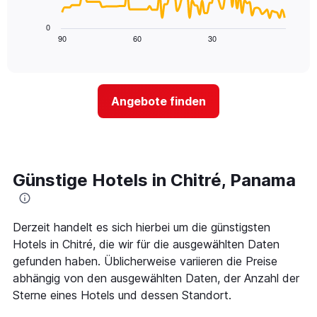
die
folgende
die
Diagramm
0
Wochentage
zeigt,
90
60
30
End
anzeigt.
of
wie
Das
interactive
sich
chart
Diagramm
der
hat
Preis
1
Angebote finden
für
Y-
ein
Achse,
Zimmer
die
ändert,
den
je
durchschnittlichen
näher
Günstige Hotels in Chitré, Panama
Zimmerpreis
das
anzeigt.
Aufenthaltsdatum
rückt.
Das
Derzeit handelt es sich hierbei um die günstigsten
Diagramm
Hotels in Chitré, die wir für die ausgewählten Daten
hat
gefunden haben. Üblicherweise variieren die Preise
1
abhängig von den ausgewählten Daten, der Anzahl der
X-
Achse,
Sterne eines Hotels und dessen Standort.
die