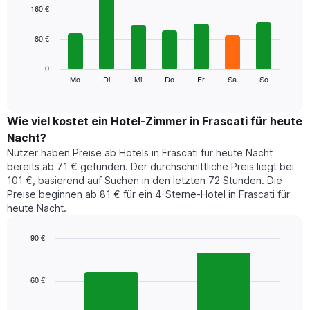
1
graphic.
chart
160 €
with
X-
7
Achse,
80 €
bars.
die
die
Das
0
Monate
folgende
Mo
Di
Mi
Do
Fr
Sa
So
End
anzeigt.
of
Diagramm
Das
interactive
zeigt
chart
Diagramm
den
Wie viel kostet ein Hotel-Zimmer in Frascati für heute
hat
durchschnittlichen
1
Nacht?
Preis
Y-
Nutzer haben Preise ab Hotels in Frascati für heute Nacht
eines
Achse,
bereits ab 71 € gefunden. Der durchschnittliche Preis liegt bei
Zimmers
die
101 €, basierend auf Suchen in den letzten 72 Stunden. Die
für
den
Preise beginnen ab 81 € für ein 4-Sterne-Hotel in Frascati für
den
durchschnittlichen
heute Nacht.
jeweiligen
Zimmerpreis
Wochentag.
anzeigt.
Das
90 €
Diagramm
Bar
Chart
hat
graphic.
chart
1
with
60 €
2
X-
bars.
Achse,