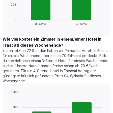
die
30 €
Das
die
folgende
Wochentage
Diagramm
anzeigt.
zeigt
0
Das
3-Sterne
4-Sterne
den
End
Diagramm
of
durchschnittlichen
hat
interactive
Zimmerpreis,
chart
1
der
Wie viel kostet ein Zimmer in einem/einer Hotel in
Y-
für
Achse,
Frascati dieses Wochenende?
heute
die
In den letzten 72 Stunden haben wir Preise für Hotels in Frascati
Nacht
den
für dieses Wochenende bereits ab 70 €/Nacht entdeckt. Falls
in
durchschnittlichen
du speziell nach einem 3-Sterne-Hotel für dieses Wochenende
den
Zimmerpreis
suchst: Unsere Nutzer haben Preise schon ab 70 €/Nacht
letzten
anzeigt.
gefunden. Für ein 4-Sterne-Hotel in Frascati betrug der
3
günstigste kürzlich gefundene Preis 94 €/Nacht für dieses
Tagen
Wochenende.
gefunden
wurde,
aggregiert
120 €
nach
Bar
Chart
Sternebewertung.
graphic.
chart
with
Das
80 €
2
Diagramm