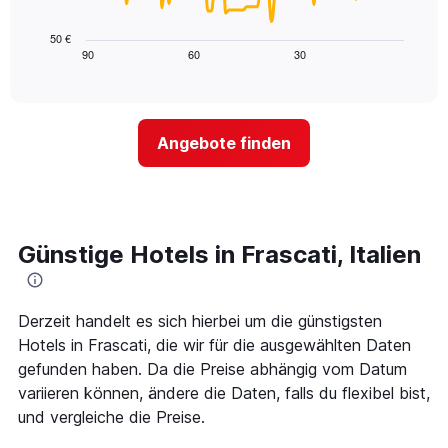
X-
folgende
den
Achse,
Diagramm
letzten
50 €
die
zeigt,
3
90
60
30
End
die
of
wie
Tagen
interactive
Hotelkategorien
sich
anzeigt.
chart
nach
der
Sternen
Preis
Angebote finden
anzeigt
für
Das
ein
Diagramm
Zimmer
hat
ändert,
1
je
Y-
näher
Günstige Hotels in Frascati, Italien
Achse,
das
die
Aufenthaltsdatum
den
rückt.
durchschnittlichen
Das
Derzeit handelt es sich hierbei um die günstigsten
Zimmerpreis
Diagramm
Hotels in Frascati, die wir für die ausgewählten Daten
an
hat
gefunden haben. Da die Preise abhängig vom Datum
diesem
1
Wochenende
variieren können, ändere die Daten, falls du flexibel bist,
X-
anzeigt,
Achse,
und vergleiche die Preise.
der
die
in