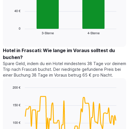
bars.
hat
1
40 €
Das
X-
folgende
Achse,
Diagramm
die
zeigt
0
die
3-Sterne
4-Sterne
den
End
Hotelkategorien
of
durchschnittlichen
nach
interactive
Zimmerpreis
chart
Sternen
für
Hotel in Frascati: Wie lange im Voraus solltest du
anzeigt
dieses
buchen?
Das
Wochenende
Diagramm
Spare Geld, indem du ein Hotel mindestens 38 Tage vor deinem
in
hat
Trip nach Frascati buchst. Der niedrigste gefundene Preis bei
den
1
einer Buchung 38 Tage im Voraus betrug 65 € pro Nacht.
letzten
Y-
3
Achse,
200 €
Tagen,
die
aggregiert
Line
Chart
den
graphic.
chart
nach
durchschnittlichen
with
Sternebewertung.
150 €
Zimmerpreis
90
Das
für
data
Diagramm
points.
heute
hat
100 €
Nacht
1
Das
in