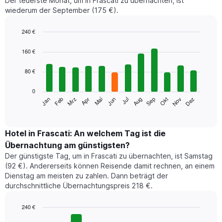
Der teuerste Monat, um in Frascati zu übernachten, ist
wiederum der September (175 €).
240 €
Bar
Chart
graphic.
chart
160 €
with
12
80 €
bars.
0
Das
Jan
Feb
Mrz
Apr
Mai
Jun
Jul
Aug
Sep
Okt
Nov
Dez
folgende
End
of
Diagramm
interactive
zeigt
chart
den
Hotel in Frascati: An welchem Tag ist die
durchschnittlichen
Übernachtung am günstigsten?
Zimmerpreis
Der günstigste Tag, um in Frascati zu übernachten, ist Samstag
im
(92 €). Andererseits können Reisende damit rechnen, an einem
jeweiligen
Dienstag am meisten zu zahlen. Dann beträgt der
Monat
durchschnittliche Übernachtungspreis 218 €.
an.
Das
Diagramm
240 €
hat
Bar
Chart