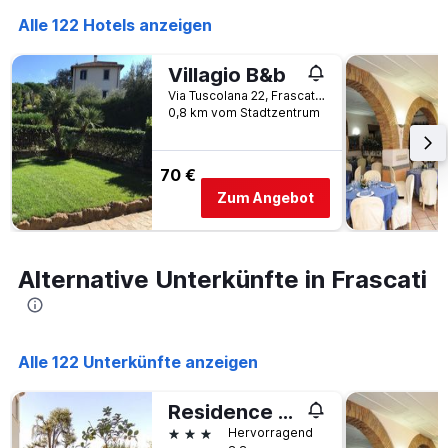
die
den
Anzahl
Alle 122 Hotels anzeigen
letzten
der
3
Tage
Villagio B&b
Tagen
vor
gefunden
Via Tuscolana 22, Frascati, Rome, Italien
dem
wurde.
0,8 km vom Stadtzentrum
Aufenthalt
anzeigt
Das
70 €
Diagramm
hat
Zum Angebot
1
Y-
Achse,
die
Alternative Unterkünfte in Frascati
den
durchschnittlichen
Zimmerpreis
anzeigt
Alle 122 Unterkünfte anzeigen
Residence Frascati
3 Sterne
Hervorragend