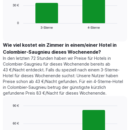
die
30 €
Das
die
folgende
Wochentage
Diagramm
anzeigt.
zeigt
0
Das
3-Sterne
4-Sterne
den
End
Diagramm
of
durchschnittlichen
hat
interactive
Zimmerpreis,
chart
1
der
Wie viel kostet ein Zimmer in einem/einer Hotel in
Y-
für
Achse,
Colombier-Saugnieu dieses Wochenende?
heute
die
In den letzten 72 Stunden haben wir Preise für Hotels in
Nacht
den
Colombier-Saugnieu für dieses Wochenende bereits ab
in
durchschnittlichen
43 €/Nacht entdeckt. Falls du speziell nach einem 3-Sterne-
den
Zimmerpreis
Hotel für dieses Wochenende suchst: Unsere Nutzer haben
letzten
anzeigt.
Preise schon ab 43 €/Nacht gefunden. Für ein 4-Sterne-Hotel
3
in Colombier-Saugnieu betrug der günstigste kürzlich
Tagen
gefundene Preis 83 €/Nacht für dieses Wochenende.
gefunden
wurde,
aggregiert
90 €
nach
Bar
Chart
Sternebewertung.
graphic.
chart
with
Das
60 €
2
Diagramm