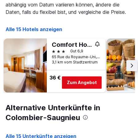
X-
abhängig vom Datum variieren können, ändere die
den
Achse,
letzten
Daten, falls du flexibel bist, und vergleiche die Preise.
die
3
die
Tagen
Hotelkategorien
anzeigt.
Alle 15 Hotels anzeigen
nach
Sternen
Comfort Hotel Aeroport Lyon St Exupery
anzeigt
Das
3 Sterne
Gut 6,9
Diagramm
65 Rue du Royaume-Uni, Colombier-Saugnieu, Rhône Département, Frankreich
hat
3,1 km vom Stadtzentrum
1
Y-
36 €
Achse,
Zum Angebot
die
den
durchschnittlichen
Zimmerpreis
Alternative Unterkünfte in
an
diesem
Colombier-Saugnieu
Wochenende
anzeigt,
der
Alle 15 Unterkünfte anzeigen
in