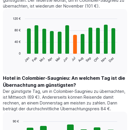
günstigsten. Der teuerste Monat, um in Colombier-Saugnieu zu
übernachten, ist wiederum der November (101 €).
120 €
Bar
Chart
graphic.
chart
80 €
with
12
40 €
bars.
0
Das
Jan
Feb
Mrz
Apr
Mai
Jun
Jul
Aug
Sep
Okt
Nov
Dez
folgende
End
of
Diagramm
interactive
zeigt
chart
den
Hotel in Colombier-Saugnieu: An welchem Tag ist die
durchschnittlichen
Übernachtung am günstigsten?
Zimmerpreis
Der günstigste Tag, um in Colombier-Saugnieu zu übernachten,
im
ist Mittwoch (69 €). Andererseits können Reisende damit
jeweiligen
rechnen, an einem Donnerstag am meisten zu zahlen. Dann
Monat
beträgt der durchschnittliche Übernachtungspreis 84 €.
an.
Das
Diagramm
90 €
hat
Bar
Chart