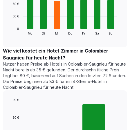
1
graphic.
chart
60 €
with
X-
7
Achse,
30 €
bars.
die
die
Das
0
Monate
folgende
Mo
Di
Mi
Do
Fr
Sa
So
End
anzeigt.
of
Diagramm
Das
interactive
zeigt
chart
Diagramm
den
Wie viel kostet ein Hotel-Zimmer in Colombier-
hat
durchschnittlichen
1
Saugnieu für heute Nacht?
Preis
Y-
Nutzer haben Preise ab Hotels in Colombier-Saugnieu für heute
eines
Achse,
Nacht bereits ab 35 € gefunden. Der durchschnittliche Preis
Zimmers
die
liegt bei 80 €, basierend auf Suchen in den letzten 72 Stunden.
für
den
Die Preise beginnen ab 83 € für ein 4-Sterne-Hotel in
den
durchschnittlichen
Colombier-Saugnieu für heute Nacht.
jeweiligen
Zimmerpreis
Wochentag.
anzeigt.
Das
90 €
Diagramm
Bar
Chart
hat
graphic.
chart
1
with
60 €
2
X-
bars.
Achse,