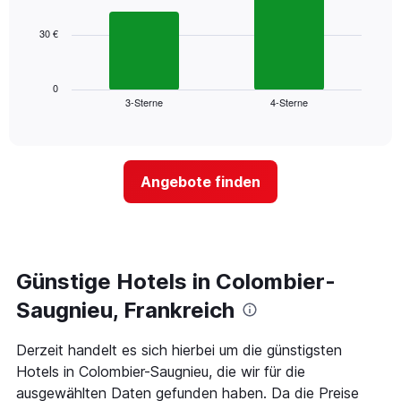
bars.
hat
1
30 €
Das
X-
folgende
Achse,
Diagramm
die
zeigt
0
die
3-Sterne
4-Sterne
den
End
Hotelkategorien
of
durchschnittlichen
nach
interactive
Zimmerpreis
chart
Sternen
für
anzeigt
dieses
Das
Angebote finden
Wochenende
Diagramm
in
hat
den
1
letzten
Y-
3
Achse,
Tagen,
Günstige Hotels in Colombier-
die
aggregiert
den
Saugnieu, Frankreich
nach
durchschnittlichen
Sternebewertung.
Zimmerpreis
Das
für
Derzeit handelt es sich hierbei um die günstigsten
Diagramm
heute
Hotels in Colombier-Saugnieu, die wir für die
hat
Nacht
ausgewählten Daten gefunden haben. Da die Preise
1
in