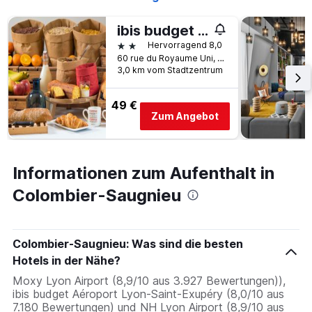
den
letzten
ibis budget Aéroport Lyon-Saint-Exupéry
3
2 Sterne
Hervorragend 8,0
Tagen
60 rue du Royaume Uni, Colombier-Saugnieu, Rhône Département, Frankreich
gefunden
3,0 km vom Stadtzentrum
wurde.
49 €
Zum Angebot
Informationen zum Aufenthalt in
Colombier-Saugnieu
Colombier-Saugnieu: Was sind die besten
Hotels in der Nähe?
Moxy Lyon Airport (8,9/10 aus 3.927 Bewertungen)),
ibis budget Aéroport Lyon-Saint-Exupéry (8,0/10 aus
7.180 Bewertungen) und NH Lyon Airport (8,9/10 aus