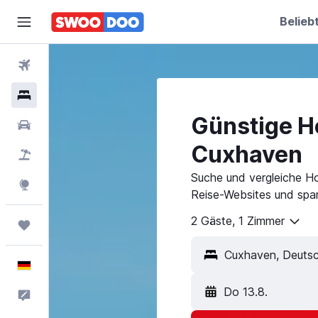
Belieb
Flüge
Hotels
Günstige Ho
Mietwagen
Cuxhaven
Pauschalreisen
Suche und vergleiche H
Explore
Reise-Websites und spar
2 Gäste, 1 Zimmer
Trips
Deutsch
Do 13.8.
Feedback