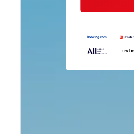
… und 