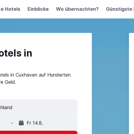
te Hotels
Einblicke
Wo übernachten?
Günstigste 
tels in
otels in Cuxhaven auf Hunderten
e Geld.
-
Fr 14.8.