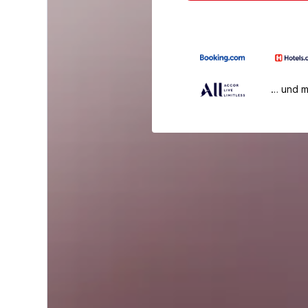
… und 