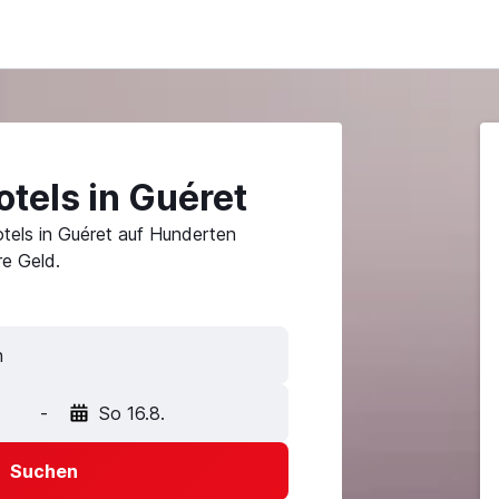
tels in Guéret
tels in Guéret auf Hunderten
e Geld.
-
So 16.8.
Suchen