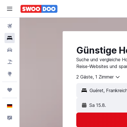
Flüge
Hotels
Günstige Ho
Mietwagen
Suche und vergleiche Ho
Pauschalreisen
Reise-Websites und spar
Explore
2 Gäste, 1 Zimmer
Trips
Sa 15.8.
Deutsch
Feedback