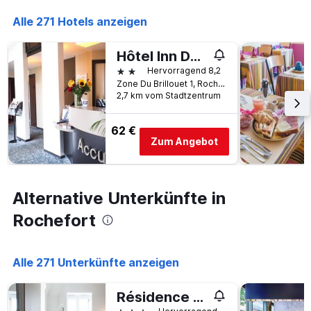
die
den
die
Alle 271 Hotels anzeigen
letzten
Anzahl
3
der
Tagen
Hôtel Inn Design & Restaurant Rochefort
Tage
gefunden
vor
2 Sterne
Hervorragend 8,2
wurde.
dem
Zone Du Brillouet 1, Rochefort, Charente-Maritime, Frankreich
Aufenthalt
2,7 km vom Stadtzentrum
anzeigt
Das
62 €
Diagramm
Zum Angebot
hat
1
Y-
Achse,
Alternative Unterkünfte in
die
den
Rochefort
durchschnittlichen
Zimmerpreis
anzeigt
Alle 271 Unterkünfte anzeigen
Résidence de l'Arsenal Royal