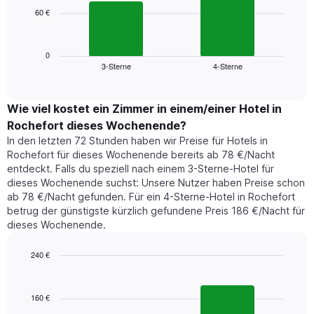
die
60 €
Das
die
folgende
Wochentage
Diagramm
anzeigt.
zeigt
0
Das
3-Sterne
4-Sterne
den
End
Diagramm
of
durchschnittlichen
hat
interactive
Zimmerpreis,
chart
1
der
Wie viel kostet ein Zimmer in einem/einer Hotel in
Y-
für
Achse,
Rochefort dieses Wochenende?
heute
die
In den letzten 72 Stunden haben wir Preise für Hotels in
Nacht
den
Rochefort für dieses Wochenende bereits ab 78 €/Nacht
in
durchschnittlichen
entdeckt. Falls du speziell nach einem 3-Sterne-Hotel für
den
Zimmerpreis
dieses Wochenende suchst: Unsere Nutzer haben Preise schon
letzten
anzeigt.
ab 78 €/Nacht gefunden. Für ein 4-Sterne-Hotel in Rochefort
3
betrug der günstigste kürzlich gefundene Preis 186 €/Nacht für
Tagen
dieses Wochenende.
gefunden
wurde,
aggregiert
240 €
nach
Bar
Chart
Sternebewertung.
graphic.
chart
with
Das
160 €
2
Diagramm