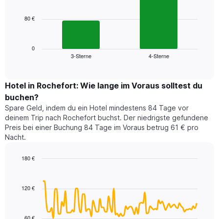
bars.
hat
1
80 €
Das
X-
folgende
Achse,
Diagramm
die
zeigt
0
die
3-Sterne
4-Sterne
den
End
Hotelkategorien
of
durchschnittlichen
nach
interactive
Zimmerpreis
chart
Sternen
für
Hotel in Rochefort: Wie lange im Voraus solltest du
anzeigt
dieses
buchen?
Das
Wochenende
Diagramm
Spare Geld, indem du ein Hotel mindestens 84 Tage vor
in
hat
deinem Trip nach Rochefort buchst. Der niedrigste gefundene
den
1
Preis bei einer Buchung 84 Tage im Voraus betrug 61 € pro
letzten
Y-
Nacht.
3
Achse,
Tagen,
die
180 €
aggregiert
den
nach
Line
Chart
durchschnittlichen
graphic.
chart
Sternebewertung.
Zimmerpreis
with
Das
120 €
für
90
Diagramm
heute
data
hat
points.
Nacht
1
in
60 €