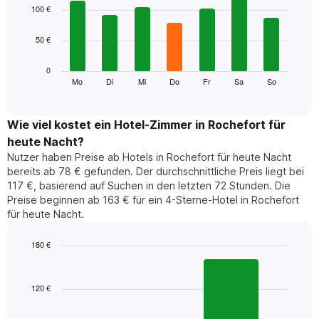
1
graphic.
chart
100 €
with
X-
7
Achse,
50 €
bars.
die
die
Das
0
Monate
folgende
Mo
Di
Mi
Do
Fr
Sa
So
End
anzeigt.
of
Diagramm
Das
interactive
zeigt
chart
Diagramm
den
Wie viel kostet ein Hotel-Zimmer in Rochefort für
hat
durchschnittlichen
1
heute Nacht?
Preis
Y-
Nutzer haben Preise ab Hotels in Rochefort für heute Nacht
eines
Achse,
bereits ab 78 € gefunden. Der durchschnittliche Preis liegt bei
Zimmers
die
117 €, basierend auf Suchen in den letzten 72 Stunden. Die
für
den
Preise beginnen ab 163 € für ein 4-Sterne-Hotel in Rochefort
den
durchschnittlichen
für heute Nacht.
jeweiligen
Zimmerpreis
Wochentag.
anzeigt.
Das
180 €
Diagramm
Bar
Chart
hat
graphic.
chart
1
with
120 €
2
X-
bars.
Achse,