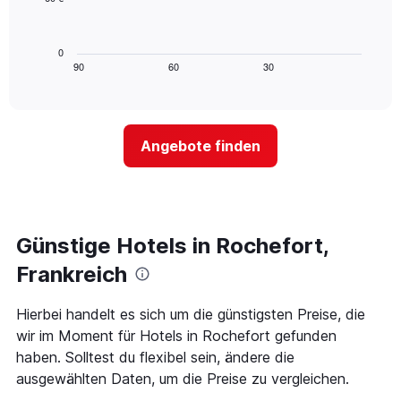
X-
Das
den
Achse,
folgende
letzten
die
Diagramm
3
0
die
zeigt,
Tagen
90
60
30
End
Hotelkategorien
of
wie
anzeigt.
interactive
nach
sich
chart
Sternen
der
anzeigt
Preis
Das
Angebote finden
für
Diagramm
ein
hat
Zimmer
1
ändert,
Y-
je
Achse,
näher
Günstige Hotels in Rochefort,
die
das
den
Aufenthaltsdatum
Frankreich
durchschnittlichen
rückt.
Zimmerpreis
Das
Hierbei handelt es sich um die günstigsten Preise, die
an
Diagramm
diesem
wir im Moment für Hotels in Rochefort gefunden
hat
Wochenende
1
haben. Solltest du flexibel sein, ändere die
anzeigt,
X-
ausgewählten Daten, um die Preise zu vergleichen.
der
Achse,
in