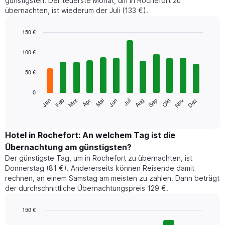
günstigsten. Der teuerste Monat, um in Rochefort zu
übernachten, ist wiederum der Juli (133 €).
150 €
Bar
Chart
graphic.
chart
100 €
with
12
50 €
bars.
0
Das
Jan
Feb
Mrz
Apr
Mai
Jun
Jul
Aug
Sep
Okt
Nov
Dez
folgende
End
of
Diagramm
interactive
zeigt
chart
den
Hotel in Rochefort: An welchem Tag ist die
durchschnittlichen
Übernachtung am günstigsten?
Zimmerpreis
Der günstigste Tag, um in Rochefort zu übernachten, ist
im
Donnerstag (81 €). Andererseits können Reisende damit
jeweiligen
rechnen, an einem Samstag am meisten zu zahlen. Dann beträgt
Monat
der durchschnittliche Übernachtungspreis 129 €.
an.
Das
Diagramm
150 €
hat
Bar
Chart