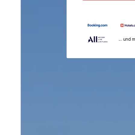
… und 