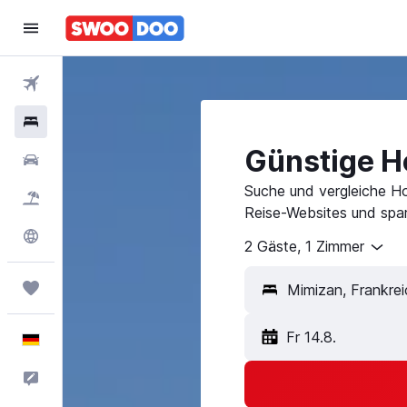
Flüge
Hotels
Günstige H
Mietwagen
Suche und vergleiche Ho
Pauschalreisen
Reise-Websites und spar
Explore
2 Gäste, 1 Zimmer
Trips
Fr 14.8.
Deutsch
Feedback