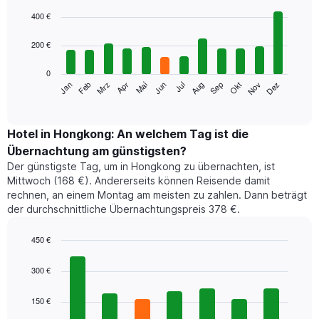
Bar
Chart
graphic.
chart
400 €
with
12
200 €
bars.
0
Das
Jan
Feb
Mrz
Apr
Mai
Jun
Jul
Aug
Sep
Okt
Nov
Dez
folgende
End
of
Diagramm
interactive
zeigt
chart
den
Hotel in Hongkong: An welchem Tag ist die
durchschnittlichen
Übernachtung am günstigsten?
Zimmerpreis
Der günstigste Tag, um in Hongkong zu übernachten, ist
im
Mittwoch (168 €). Andererseits können Reisende damit
jeweiligen
rechnen, an einem Montag am meisten zu zahlen. Dann beträgt
Monat
der durchschnittliche Übernachtungspreis 378 €.
an.
Das
Diagramm
450 €
hat
Bar
Chart
1
graphic.
chart
300 €
with
X-
7
Achse,
150 €
bars.
die