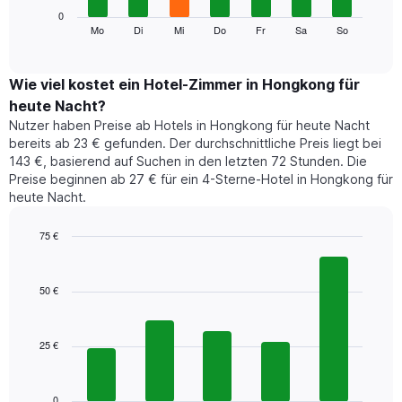
die
Das
0
Monate
folgende
Mo
Di
Mi
Do
Fr
Sa
So
End
anzeigt.
of
Diagramm
Das
interactive
zeigt
chart
Diagramm
den
Wie viel kostet ein Hotel-Zimmer in Hongkong für
hat
durchschnittlichen
1
heute Nacht?
Preis
Y-
Nutzer haben Preise ab Hotels in Hongkong für heute Nacht
eines
Achse,
bereits ab 23 € gefunden. Der durchschnittliche Preis liegt bei
Zimmers
die
143 €, basierend auf Suchen in den letzten 72 Stunden. Die
für
den
Preise beginnen ab 27 € für ein 4-Sterne-Hotel in Hongkong für
den
durchschnittlichen
heute Nacht.
jeweiligen
Zimmerpreis
Wochentag.
anzeigt.
Das
75 €
Diagramm
Bar
Chart
hat
graphic.
chart
1
with
50 €
5
X-
bars.
Achse,
die
25 €
Das
die
folgende
Wochentage
Diagramm
anzeigt.
zeigt
0