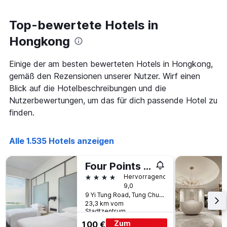
Tage
gefunden
vor
wurde.
dem
Top-bewertete Hotels in
Aufenthalt
anzeigt
Hongkong
Das
Diagramm
Einige der am besten bewerteten Hotels in Hongkong,
hat
gemäß den Rezensionen unserer Nutzer. Wirf einen
1
Y-
Blick auf die Hotelbeschreibungen und die
Achse,
Nutzerbewertungen, um das für dich passende Hotel zu
die
finden.
den
durchschnittlichen
Zimmerpreis
Alle 1.535 Hotels anzeigen
anzeigt
Four Points by Sheraton Hong Kong, Tung Chung
4 Sterne
Hervorragend
9,0
9 Yi Tung Road, Tung Chung, Lantau Island, Hongkong, Hongkong
23,3 km vom
Stadtzentrum
Zum
100 €