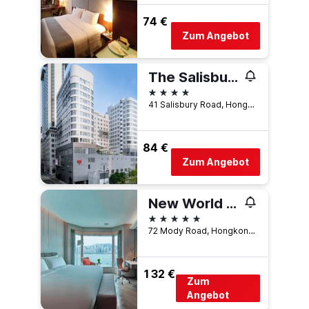
74 €
Zum Angebot
The Salisbury - Ymca Of Hong Kong
4 Sterne
41 Salisbury Road, Hongkong, Hongkong
84 €
Zum Angebot
New World Millennium Hong Kong Hotel
5 Sterne
72 Mody Road, Hongkong, Hongkong
132 €
Zum
Angebot