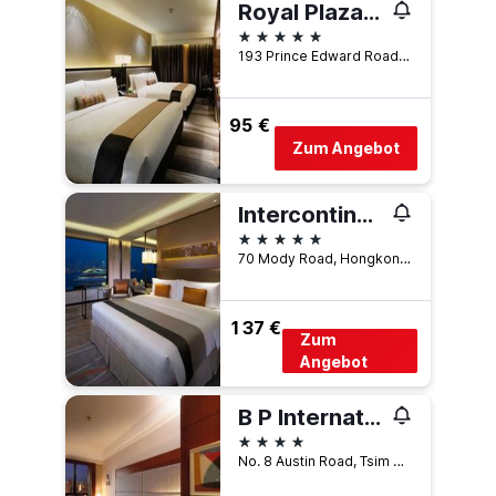
Royal Plaza Hotel
5 Sterne
193 Prince Edward Road West, Hongkong, Hongkong
95 €
Zum Angebot
Intercontinental Hotels Grand Stanford Hong Kong By IHG
5 Sterne
70 Mody Road, Hongkong, Hongkong
137 €
Zum
Angebot
B P International
4 Sterne
No. 8 Austin Road, Tsim Sha Tsui, Hongkong, Hongkong