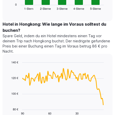
die
zeigt
0
die
1-Stern
2-Sterne
3-Sterne
4-Sterne
5-Sterne
den
End
Hotelkategorien
of
durchschnittlichen
nach
interactive
Zimmerpreis
chart
Sternen
für
Hotel in Hongkong: Wie lange im Voraus solltest du
anzeigt
dieses
buchen?
Das
Wochenende
Diagramm
Spare Geld, indem du ein Hotel mindestens einen Tag vor
in
hat
deinem Trip nach Hongkong buchst. Der niedrigste gefundene
den
1
Preis bei einer Buchung einen Tag im Voraus betrug 86 € pro
letzten
Y-
Nacht.
3
Achse,
Tagen,
die
140 €
aggregiert
den
nach
Line
Chart
durchschnittlichen
graphic.
chart
Sternebewertung.
Zimmerpreis
with
Das
120 €
für
90
Diagramm
heute
data
hat
points.
Nacht
1
in
100 €
X-
Das
den
Achse,
folgende
letzten
die
Diagramm
3
80 €
die
zeigt,
Tagen
90
60
30
End