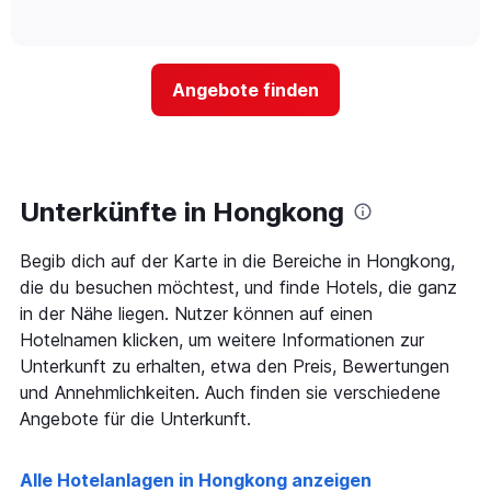
Hotelkategorien
of
wie
anzeigt.
interactive
nach
sich
chart
Sternen
der
anzeigt
Preis
Das
Angebote finden
für
Diagramm
ein
hat
Zimmer
1
ändert,
Y-
je
Achse,
näher
Unterkünfte in Hongkong
die
das
den
Aufenthaltsdatum
durchschnittlichen
Begib dich auf der Karte in die Bereiche in Hongkong,
rückt.
Zimmerpreis
Das
die du besuchen möchtest, und finde Hotels, die ganz
an
Diagramm
in der Nähe liegen. Nutzer können auf einen
diesem
hat
Wochenende
Hotelnamen klicken, um weitere Informationen zur
1
anzeigt,
Unterkunft zu erhalten, etwa den Preis, Bewertungen
X-
der
Achse,
und Annehmlichkeiten. Auch finden sie verschiedene
in
die
Angebote für die Unterkunft.
den
die
letzten
Anzahl
3
der
Alle Hotelanlagen in Hongkong anzeigen
Tagen