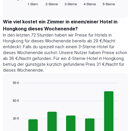
Das
1-Stern
2-Sterne
3-Sterne
4-Sterne
5-Sterne
den
End
Diagramm
of
durchschnittlichen
hat
interactive
Zimmerpreis,
chart
1
der
Wie viel kostet ein Zimmer in einem/einer Hotel in
Y-
für
Achse,
Hongkong dieses Wochenende?
heute
die
In den letzten 72 Stunden haben wir Preise für Hotels in
Nacht
den
Hongkong für dieses Wochenende bereits ab 29 €/Nacht
in
durchschnittlichen
entdeckt. Falls du speziell nach einem 3-Sterne-Hotel für
den
Zimmerpreis
dieses Wochenende suchst: Unsere Nutzer haben Preise schon
letzten
anzeigt.
ab 36 €/Nacht gefunden. Für ein 4-Sterne-Hotel in Hongkong
3
betrug der günstigste kürzlich gefundene Preis 31 €/Nacht für
Tagen
dieses Wochenende.
gefunden
wurde,
aggregiert
90 €
nach
Bar
Chart
Sternebewertung.
graphic.
chart
with
Das
60 €
5
Diagramm
bars.
hat
1
30 €
Das
X-
folgende
Achse,
Diagramm