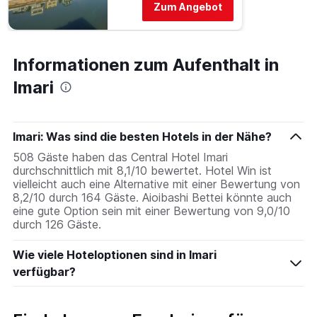
Zum Angebot
Diagramm
hat
1
Y-
Informationen zum Aufenthalt in
Achse,
die
Imari
den
durchschnittlichen
Zimmerpreis
anzeigt.
Imari: Was sind die besten Hotels in der Nähe?
508 Gäste haben das Central Hotel Imari
durchschnittlich mit 8,1/10 bewertet. Hotel Win ist
vielleicht auch eine Alternative mit einer Bewertung von
8,2/10 durch 164 Gäste. Aioibashi Bettei könnte auch
eine gute Option sein mit einer Bewertung von 9,0/10
durch 126 Gäste.
Wie viele Hoteloptionen sind in Imari
verfügbar?