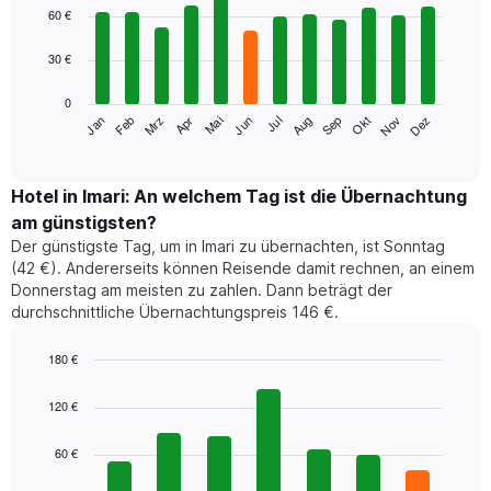
graphic.
chart
60 €
with
12
30 €
bars.
0
Das
Jan
Feb
Mrz
Apr
Mai
Jun
Jul
Aug
Sep
Okt
Nov
Dez
folgende
End
of
Diagramm
interactive
zeigt
chart
den
Hotel in Imari: An welchem Tag ist die Übernachtung
durchschnittlichen
am günstigsten?
Zimmerpreis
Der günstigste Tag, um in Imari zu übernachten, ist Sonntag
im
(42 €). Andererseits können Reisende damit rechnen, an einem
jeweiligen
Donnerstag am meisten zu zahlen. Dann beträgt der
Monat
durchschnittliche Übernachtungspreis 146 €.
an.
Das
Diagramm
180 €
hat
Bar
Chart
1
graphic.
chart
120 €
with
X-
7
Achse,
60 €
bars.
die
die