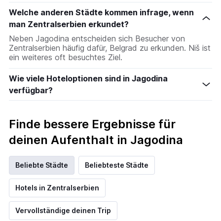
den
durchschnittlichen
Welche anderen Städte kommen infrage, wenn
Zimmerpreis
man Zentralserbien erkundet?
an
Neben Jagodina entscheiden sich Besucher von
diesem
Zentralserbien häufig dafür, Belgrad zu erkunden. Niš ist
Wochenende
ein weiteres oft besuchtes Ziel.
anzeigt,
der
in
Wie viele Hoteloptionen sind in Jagodina
den
verfügbar?
letzten
3
Tagen
Finde bessere Ergebnisse für
gefunden
wurde.
deinen Aufenthalt in Jagodina
Beliebte Städte
Beliebteste Städte
Hotels in Zentralserbien
Vervollständige deinen Trip