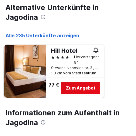
Achse,
Tagen,
Alternative Unterkünfte in
die
aggregiert
den
Jagodina
nach
durchschnittlichen
Sternebewertung.
Zimmerpreis
Das
für
Diagramm
Alle 235 Unterkünfte anzeigen
heute
hat
Nacht
1
in
Hill Hotel
X-
den
4 Sterne
Achse,
Hervorragend
letzten
die
9,1
3
die
Stevana Ivanovica br. 3 , Jagodina, Serbien
Tagen
1,3 km vom Stadtzentrum
Hotelkategorien
anzeigt.
nach
77 €
Sternen
Zum Angebot
anzeigt
Das
Diagramm
hat
Informationen zum Aufenthalt in
1
Y-
Jagodina
Achse,
die