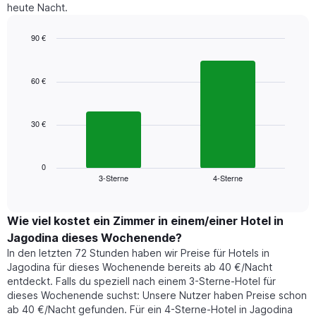
heute Nacht.
90 €
Bar
Chart
graphic.
chart
with
60 €
2
bars.
30 €
Das
folgende
Diagramm
zeigt
0
3-Sterne
4-Sterne
den
End
of
durchschnittlichen
interactive
Zimmerpreis,
chart
der
Wie viel kostet ein Zimmer in einem/einer Hotel in
für
Jagodina dieses Wochenende?
heute
In den letzten 72 Stunden haben wir Preise für Hotels in
Nacht
Jagodina für dieses Wochenende bereits ab 40 €/Nacht
in
entdeckt. Falls du speziell nach einem 3-Sterne-Hotel für
den
dieses Wochenende suchst: Unsere Nutzer haben Preise schon
letzten
ab 40 €/Nacht gefunden. Für ein 4-Sterne-Hotel in Jagodina
3