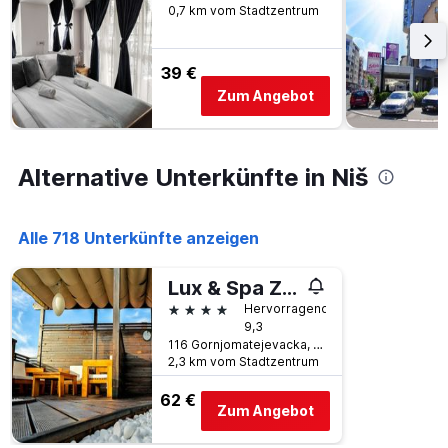
vor
0,7 km vom Stadtzentrum
gefunden
dem
wurde.
Aufenthalt
anzeigt
39 €
Das
Diagramm
Zum Angebot
hat
1
Y-
Achse,
Alternative Unterkünfte in Niš
die
den
durchschnittlichen
Alle 718 Unterkünfte anzeigen
Zimmerpreis
anzeigt
Lux & Spa Zen
4 Sterne
Hervorragend
9,3
116 Gornjomatejevacka, Niš, Serbien
2,3 km vom Stadtzentrum
62 €
Zum Angebot