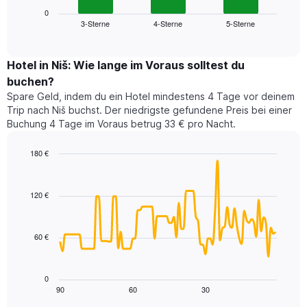
Achse,
zeigt
0
die
3-Sterne
4-Sterne
5-Sterne
den
End
die
of
durchschnittlichen
Hotelkategorien
interactive
Zimmerpreis
chart
nach
für
Hotel in Niš: Wie lange im Voraus solltest du
Sternen
dieses
buchen?
anzeigt
Wochenende
Das
Spare Geld, indem du ein Hotel mindestens 4 Tage vor deinem
in
Diagramm
Trip nach Niš buchst. Der niedrigste gefundene Preis bei einer
den
hat
Buchung 4 Tage im Voraus betrug 33 € pro Nacht.
letzten
1
3
Y-
180 €
Tagen,
Achse,
aggregiert
Line
Chart
die
graphic.
chart
nach
den
with
Sternebewertung.
120 €
durchschnittlichen
90
Das
Zimmerpreis
data
Diagramm
points.
für
hat
60 €
heute
1
Das
Nacht
X-
folgende
in
Achse,
Diagramm
den
0
die
zeigt,
90
60
30
letzten
End
die
of
wie
3