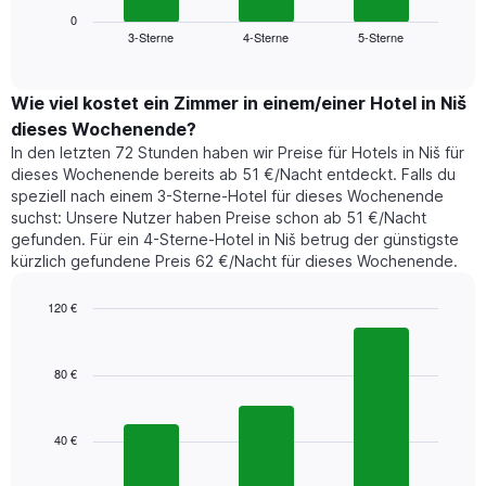
Wochentage
zeigt
0
anzeigt.
3-Sterne
4-Sterne
5-Sterne
den
End
Das
of
durchschnittlichen
Diagramm
interactive
Zimmerpreis,
chart
hat
der
Wie viel kostet ein Zimmer in einem/einer Hotel in Niš
1
für
dieses Wochenende?
Y-
heute
Achse,
In den letzten 72 Stunden haben wir Preise für Hotels in Niš für
Nacht
die
dieses Wochenende bereits ab 51 €/Nacht entdeckt. Falls du
in
den
speziell nach einem 3-Sterne-Hotel für dieses Wochenende
den
durchschnittlichen
suchst: Unsere Nutzer haben Preise schon ab 51 €/Nacht
letzten
Zimmerpreis
gefunden. Für ein 4-Sterne-Hotel in Niš betrug der günstigste
3
anzeigt.
kürzlich gefundene Preis 62 €/Nacht für dieses Wochenende.
Tagen
gefunden
wurde,
120 €
aggregiert
Bar
Chart
nach
graphic.
chart
with
Sternebewertung.
80 €
3
Das
bars.
Diagramm
hat
40 €
Das
1
folgende
X-
Diagramm