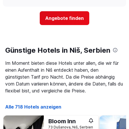
interactive
Hotelkategorien
sich
Tagen
chart
nach
der
anzeigt.
Sternen
Preis
Angebote finden
anzeigt
für
Das
ein
Diagramm
Zimmer
hat
ändert,
1
je
Y-
näher
Günstige Hotels in Niš, Serbien
Achse,
das
die
Aufenthaltsdatum
den
Im Moment bieten diese Hotels unter allen, die wir für
rückt.
durchschnittlichen
Das
einen Aufenthalt in Niš entdeckt haben, den
Zimmerpreis
Diagramm
günstigsten Tarif pro Nacht. Da die Preise abhängig
an
hat
vom Datum variieren können, ändere die Daten, falls du
diesem
1
Wochenende
flexibel bist, und vergleiche die Preise.
X-
anzeigt,
Achse,
der
die
in
Alle 718 Hotels anzeigen
die
den
Anzahl
letzten
der
Bloom Inn
3
Tage
Tagen
73 Dušanova, Niš, Serbien