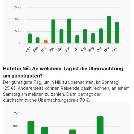
150 €
Bar
Chart
graphic.
chart
100 €
with
12
50 €
bars.
0
Das
Jan
Feb
Mrz
Apr
Mai
Jun
Jul
Aug
Sep
Okt
Nov
Dez
folgende
End
of
Diagramm
interactive
zeigt
chart
den
Hotel in Niš: An welchem Tag ist die Übernachtung
durchschnittlichen
am günstigsten?
Zimmerpreis
Der günstigste Tag, um in Niš zu übernachten, ist Sonntag
im
(25 €). Andererseits können Reisende damit rechnen, an einem
jeweiligen
Samstag am meisten zu zahlen. Dann beträgt der
Monat
durchschnittliche Übernachtungspreis 70 €.
an.
Das
Diagramm
75 €
hat
Bar
Chart
1
graphic.
chart
50 €
with
X-
7