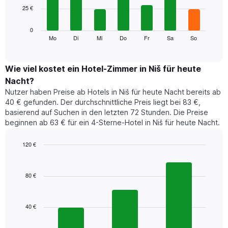
Achse,
25 €
bars.
die
die
Das
0
Monate
folgende
Mo
Di
Mi
Do
Fr
Sa
So
End
anzeigt.
of
Diagramm
Das
interactive
zeigt
chart
Diagramm
den
Wie viel kostet ein Hotel-Zimmer in Niš für heute
hat
durchschnittlichen
1
Nacht?
Preis
Y-
Nutzer haben Preise ab Hotels in Niš für heute Nacht bereits ab
eines
Achse,
40 € gefunden. Der durchschnittliche Preis liegt bei 83 €,
Zimmers
die
basierend auf Suchen in den letzten 72 Stunden. Die Preise
für
den
beginnen ab 63 € für ein 4-Sterne-Hotel in Niš für heute Nacht.
den
durchschnittlichen
jeweiligen
Zimmerpreis
Wochentag.
120 €
anzeigt.
Das
Bar
Chart
Diagramm
graphic.
chart
with
hat
80 €
3
1
bars.
X-
Achse,
40 €
Das
die
folgende
die
Diagramm