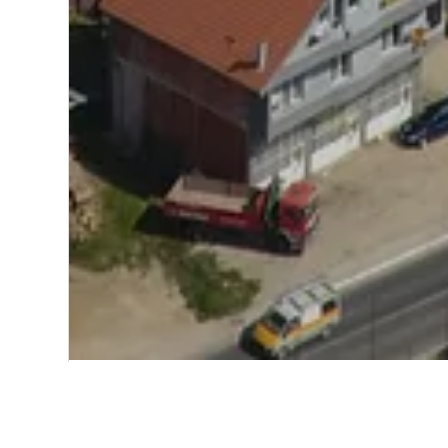
Start
Europa
Serbien
Novi Paza
Einblicke zu Hot