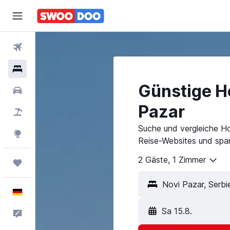
Flüge
Hotels
Günstige Ho
Mietwagen
Pazar
Pauschalreisen
Suche und vergleiche Ho
Explore
Reise-Websites und spar
2 Gäste, 1 Zimmer
Trips
Deutsch
Sa 15.8.
Feedback