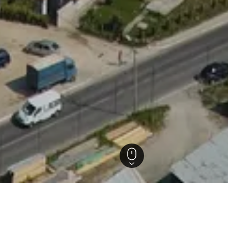
r
els in Novi Pazar