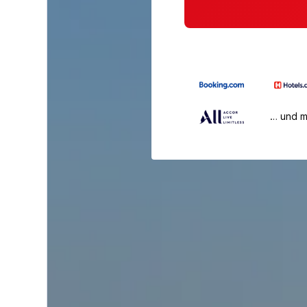
… und 