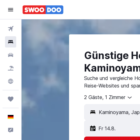
Flüge
Hotels
Günstige Ho
Mietwagen
Kaminoya
Pauschalreisen
Suche und vergleiche H
Explore
Reise-Websites und spar
2 Gäste, 1 Zimmer
Trips
Deutsch
Fr 14.8.
Feedback