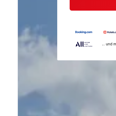
… und 