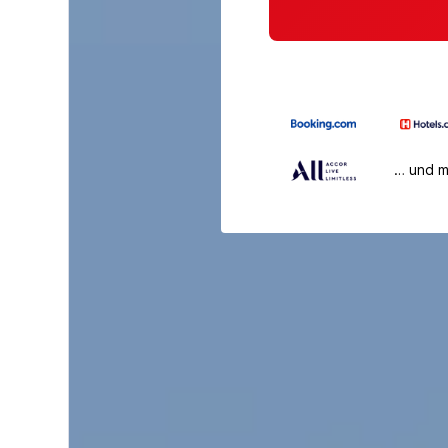
… und 