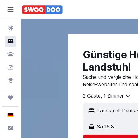
Flüge
Hotels
Günstige Ho
Mietwagen
Landstuhl
Pauschalreisen
Suche und vergleiche Ho
Explore
Reise-Websites und spar
2 Gäste, 1 Zimmer
Trips
Deutsch
Sa 15.8.
Feedback