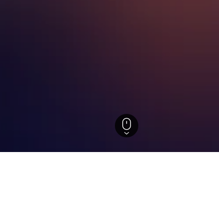
tels in Limbang
ützten Einblicke, um ideale Buchungszeiträume, Preistrends u