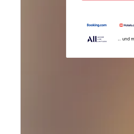
… und 