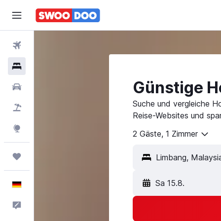
Flüge
Hotels
Günstige H
Mietwagen
Suche und vergleiche Ho
Pauschalreisen
Reise-Websites und spar
Explore
2 Gäste, 1 Zimmer
Trips
Sa 15.8.
Deutsch
Feedback