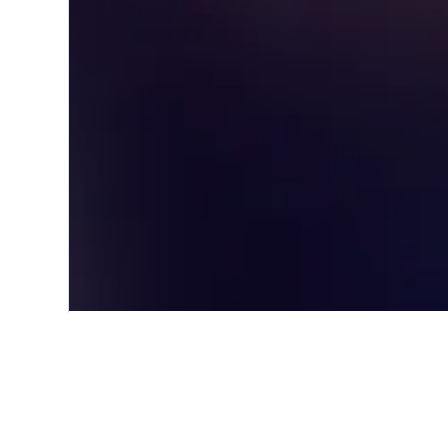
Start
Asien
Malaysia
Limbang
Einblicke zu Ho
Nutze unsere aktuellen, datengest
zu finden.