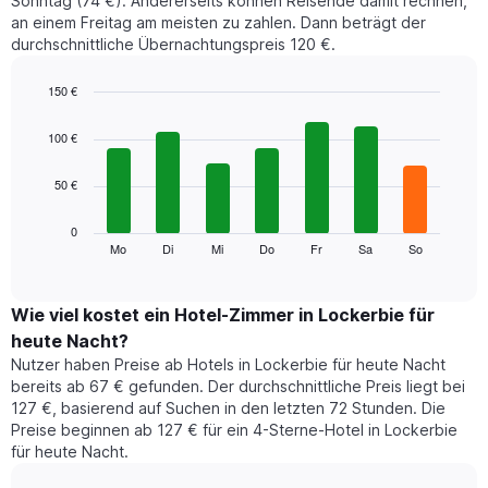
Sonntag (74 €). Andererseits können Reisende damit rechnen,
an einem Freitag am meisten zu zahlen. Dann beträgt der
durchschnittliche Übernachtungspreis 120 €.
150 €
Bar
Chart
graphic.
chart
100 €
with
7
50 €
bars.
Das
0
folgende
Mo
Di
Mi
Do
Fr
Sa
So
End
of
Diagramm
interactive
zeigt
chart
den
Wie viel kostet ein Hotel-Zimmer in Lockerbie für
durchschnittlichen
heute Nacht?
Preis
Nutzer haben Preise ab Hotels in Lockerbie für heute Nacht
eines
bereits ab 67 € gefunden. Der durchschnittliche Preis liegt bei
Zimmers
127 €, basierend auf Suchen in den letzten 72 Stunden. Die
für
Preise beginnen ab 127 € für ein 4-Sterne-Hotel in Lockerbie
den
für heute Nacht.
jeweiligen
Wochentag.