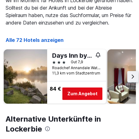
wir im Moment für Hotels in Lockerbie gefunden haben.
hat
durchschnittlichen
1
Solltest du bei der Ankunft und bei der Abreise
Zimmerpreis
X-
Spielraum haben, nutze das Suchformular, um Preise für
für
Achse,
andere Daten einzusehen und zu vergleichen.
heute
die
Nacht
die
in
Anzahl
Alle 72 Hotels anzeigen
den
der
letzten
Tage
3
vor
Days Inn by Wyndham Lockerbie Annandale Water
Tagen
dem
3 Sterne
Gut 7,9
anzeigt.
Aufenthalt
Roadchef Annandale Water A74m Junction 16 Johnstonebrid, Lockerbie, Großbritannien
anzeigt
11,3 km vom Stadtzentrum
Das
Diagramm
84 €
hat
Zum Angebot
1
Y-
Achse,
die
Alternative Unterkünfte in
den
durchschnittlichen
Lockerbie
Zimmerpreis
anzeigt