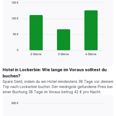
Das
150 €
Diagramm
Bar
Chart
hat
graphic.
chart
1
with
100 €
3
X-
bars.
Achse,
die
50 €
Das
die
folgende
Wochentage
Diagramm
anzeigt.
zeigt
0
Das
2-Sterne
3-Sterne
4-Sterne
den
End
Diagramm
of
durchschnittlichen
hat
interactive
Zimmerpreis,
chart
1
der
Hotel in Lockerbie: Wie lange im Voraus solltest du
Y-
für
Achse,
buchen?
heute
die
Spare Geld, indem du ein Hotel mindestens 38 Tage vor deinem
Nacht
den
Trip nach Lockerbie buchst. Der niedrigste gefundene Preis bei
in
durchschnittlichen
einer Buchung 38 Tage im Voraus betrug 42 € pro Nacht.
den
Zimmerpreis
letzten
anzeigt.
300 €
3
Tagen
Line
Chart
graphic.
chart
gefunden