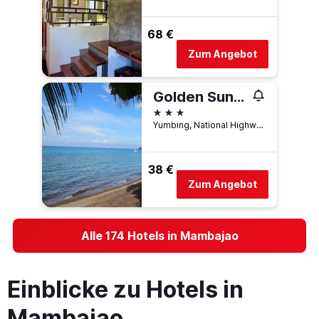
68 €
Zum Angebot
Golden Sunset Beach Club
3 Sterne
Yumbing, National Highway, Mambajao, Mambajao, Philippinen
38 €
Zum Angebot
Alle 174 Hotels in Mambajao
Einblicke zu Hotels in
Mambajao