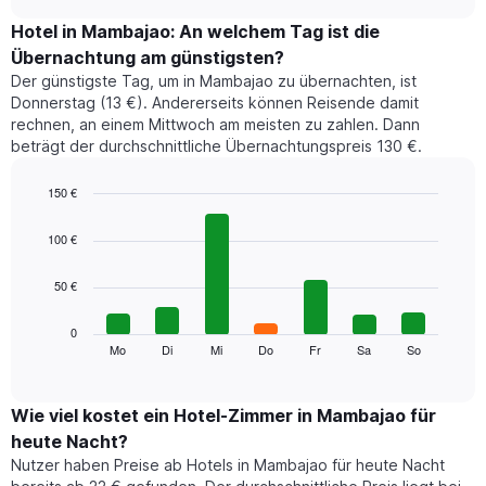
zeigt
chart
den
Hotel in Mambajao: An welchem Tag ist die
durchschnittlichen
Übernachtung am günstigsten?
Zimmerpreis
Der günstigste Tag, um in Mambajao zu übernachten, ist
im
Donnerstag (13 €). Andererseits können Reisende damit
jeweiligen
rechnen, an einem Mittwoch am meisten zu zahlen. Dann
Monat
beträgt der durchschnittliche Übernachtungspreis 130 €.
an.
Das
Diagramm
150 €
hat
Bar
Chart
1
graphic.
chart
100 €
with
X-
7
Achse,
50 €
bars.
die
die
Das
0
Monate
folgende
Mo
Di
Mi
Do
Fr
Sa
So
End
anzeigt.
of
Diagramm
Das
interactive
zeigt
chart
Diagramm
den
Wie viel kostet ein Hotel-Zimmer in Mambajao für
hat
durchschnittlichen
1
heute Nacht?
Preis
Y-
Nutzer haben Preise ab Hotels in Mambajao für heute Nacht
eines
Achse,