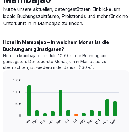
Nutze unsere aktuellen, datengestützten Einblicke, um
ideale Buchungszeiträume, Preistrends und mehr für deine
Unterkunft in in Mambajao zu finden.
Hotel in Mambajao – in welchem Monat ist die
Buchung am günstigsten?
Hotel in Mambajao – im Juli (10 €) ist die Buchung am
günstigsten. Der teuerste Monat, um in Mambajao zu
übernachten, ist wiederum der Januar (130 €).
150 €
Bar
Chart
graphic.
chart
100 €
with
12
50 €
bars.
0
Das
Jan
Feb
Mrz
Apr
Mai
Jun
Jul
Aug
Sep
Okt
Nov
Dez
folgende
End
of
Diagramm
interactive