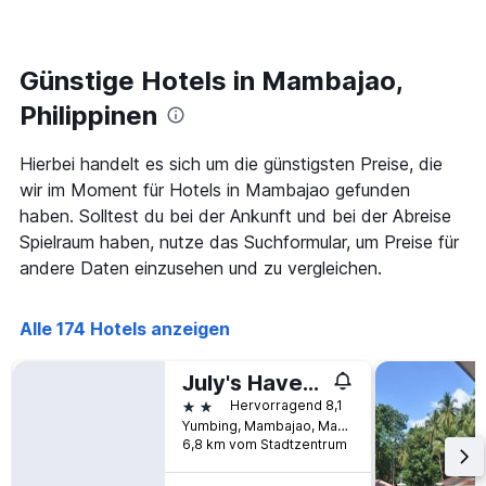
den
1
letzten
Y-
3
Achse,
Tagen,
Günstige Hotels in Mambajao,
die
aggregiert
den
Philippinen
nach
durchschnittlichen
Sternebewertung.
Zimmerpreis
Das
für
Hierbei handelt es sich um die günstigsten Preise, die
Diagramm
heute
wir im Moment für Hotels in Mambajao gefunden
hat
Nacht
haben. Solltest du bei der Ankunft und bei der Abreise
1
in
X-
Spielraum haben, nutze das Suchformular, um Preise für
den
Achse,
letzten
andere Daten einzusehen und zu vergleichen.
die
3
die
Tagen
Hotelkategorien
anzeigt.
Alle 174 Hotels anzeigen
nach
Sternen
July's Haven Seaside Pension Camiguin
anzeigt
Das
2 Sterne
Hervorragend 8,1
Diagramm
Yumbing, Mambajao, Mambajao, Philippinen
hat
6,8 km vom Stadtzentrum
1
Y-