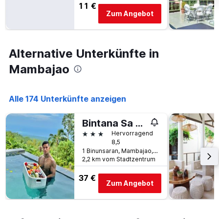
11 €
Achse,
Zum Angebot
die
den
durchschnittlichen
Zimmerpreis
Alternative Unterkünfte in
an
diesem
Mambajao
Wochenende
anzeigt,
der
Alle 174 Unterkünfte anzeigen
in
den
letzten
Bintana Sa Paraiso Binunsaran
3
3 Sterne
Hervorragend
Tagen
8,5
gefunden
1 Binunsaran, Mambajao, Philippinen
wurde.
2,2 km vom Stadtzentrum
37 €
Zum Angebot