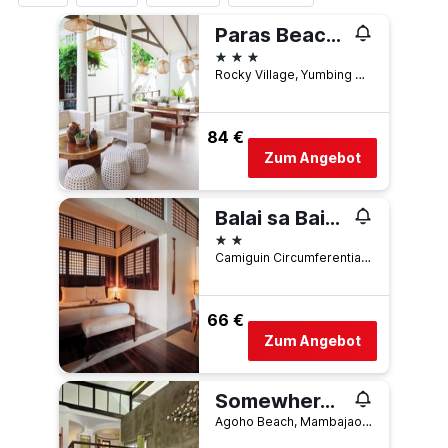
Paras Beach Resort
3 Sterne
Rocky Village, Yumbing Mambajao, Mambajao, Philippinen
84 €
Zum Angebot
Balai sa Baibai
2 Sterne
Camiguin Circumferential Road, Mambajao, Philippinen
66 €
Zum Angebot
Somewhere Else Boutique Resort
Agoho Beach, Mambajao, Mambajao, Philippinen