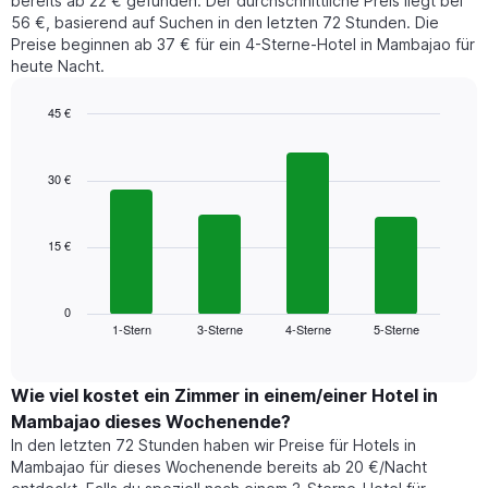
bereits ab 22 € gefunden. Der durchschnittliche Preis liegt bei
Zimmers
die
56 €, basierend auf Suchen in den letzten 72 Stunden. Die
für
den
Preise beginnen ab 37 € für ein 4-Sterne-Hotel in Mambajao für
den
durchschnittlichen
heute Nacht.
jeweiligen
Zimmerpreis
Wochentag.
anzeigt.
Das
45 €
Diagramm
Bar
Chart
hat
graphic.
chart
1
with
30 €
4
X-
bars.
Achse,
die
15 €
Das
die
folgende
Wochentage
Diagramm
anzeigt.
zeigt
0
Das
1-Stern
3-Sterne
4-Sterne
5-Sterne
den
End
Diagramm
of
durchschnittlichen
hat
interactive
Zimmerpreis,
chart
1
der
Wie viel kostet ein Zimmer in einem/einer Hotel in
Y-
für
Achse,
Mambajao dieses Wochenende?
heute
die
In den letzten 72 Stunden haben wir Preise für Hotels in
Nacht
den
Mambajao für dieses Wochenende bereits ab 20 €/Nacht
in
durchschnittlichen