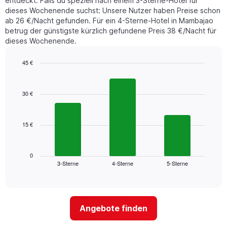
entdeckt. Falls du speziell nach einem 3-Sterne-Hotel für
den
Zimmerpreis
dieses Wochenende suchst: Unsere Nutzer haben Preise schon
letzten
anzeigt.
ab 26 €/Nacht gefunden. Für ein 4-Sterne-Hotel in Mambajao
3
betrug der günstigste kürzlich gefundene Preis 38 €/Nacht für
Tagen
dieses Wochenende.
gefunden
wurde,
aggregiert
45 €
nach
Bar
Chart
Sternebewertung.
graphic.
chart
with
Das
30 €
3
Diagramm
bars.
hat
1
15 €
Das
X-
folgende
Achse,
Diagramm
die
zeigt
0
die
3-Sterne
4-Sterne
5-Sterne
den
End
Hotelkategorien
of
durchschnittlichen
nach
interactive
Zimmerpreis
chart
Sternen
für
anzeigt
dieses
Das
Angebote finden
Wochenende
Diagramm
in
hat