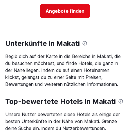
nach
der
Sternen
Preis
Angebote finden
anzeigt
für
Das
ein
Diagramm
Zimmer
hat
ändert,
1
je
Y-
näher
Unterkünfte in Makati
Achse,
das
die
Aufenthaltsdatum
den
Begib dich auf der Karte in die Bereiche in Makati, die
rückt.
durchschnittlichen
Das
du besuchen möchtest, und finde Hotels, die ganz in
Zimmerpreis
Diagramm
der Nähe liegen. Indem du auf einen Hotelnamen
an
hat
klickst, gelangst du zu einer Seite mit Preisen,
diesem
1
Wochenende
Bewertungen und weiteren nützlichen Informationen.
X-
anzeigt,
Achse,
der
die
in
Top-bewertete Hotels in Makati
die
den
Anzahl
letzten
der
Unsere Nutzer bewerteten diese Hotels als einige der
3
Tage
besten Unterkünfte in der Nähe von Makati. Grenze
Tagen
vor
gefunden
deine Suche ein, indem du Nutzerbewertungen,
dem