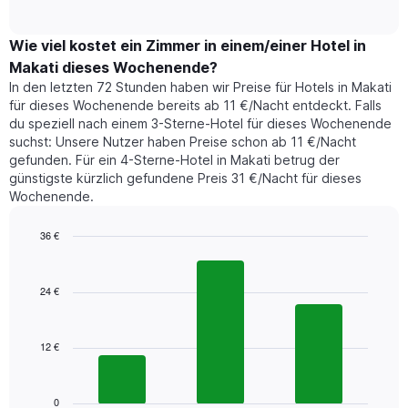
of
durchschnittlichen
hat
interactive
Zimmerpreis,
chart
1
der
Wie viel kostet ein Zimmer in einem/einer Hotel in
Y-
für
Achse,
Makati dieses Wochenende?
heute
die
In den letzten 72 Stunden haben wir Preise für Hotels in Makati
Nacht
den
für dieses Wochenende bereits ab 11 €/Nacht entdeckt. Falls
in
durchschnittlichen
du speziell nach einem 3-Sterne-Hotel für dieses Wochenende
den
Zimmerpreis
suchst: Unsere Nutzer haben Preise schon ab 11 €/Nacht
letzten
anzeigt.
gefunden. Für ein 4-Sterne-Hotel in Makati betrug der
3
günstigste kürzlich gefundene Preis 31 €/Nacht für dieses
Tagen
Wochenende.
gefunden
wurde,
aggregiert
36 €
nach
Bar
Chart
Sternebewertung.
graphic.
chart
with
Das
24 €
3
Diagramm
bars.
hat
1
12 €
Das
X-
folgende
Achse,
Diagramm
die
zeigt
0
die