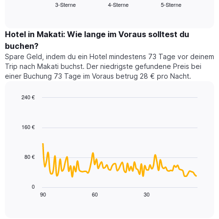
3-Sterne
4-Sterne
5-Sterne
den
End
Hotelkategorien
of
durchschnittlichen
nach
interactive
Zimmerpreis
chart
Sternen
für
Hotel in Makati: Wie lange im Voraus solltest du
anzeigt
dieses
buchen?
Das
Wochenende
Diagramm
Spare Geld, indem du ein Hotel mindestens 73 Tage vor deinem
in
hat
Trip nach Makati buchst. Der niedrigste gefundene Preis bei
den
1
einer Buchung 73 Tage im Voraus betrug 28 € pro Nacht.
letzten
Y-
3
Achse,
240 €
Tagen,
die
aggregiert
Line
Chart
den
graphic.
chart
nach
durchschnittlichen
with
Sternebewertung.
160 €
Zimmerpreis
90
Das
für
data
Diagramm
points.
heute
hat
80 €
Nacht
1
Das
in
X-
folgende
den
Achse,
Diagramm
letzten
0
die
zeigt,
3
90
60
30
End
die
of
wie
Tagen
interactive
Hotelkategorien
sich
anzeigt.
chart