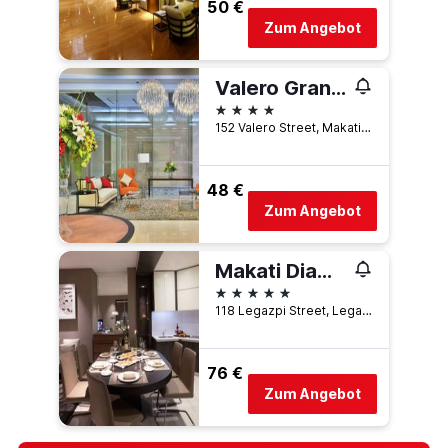
50 €
Zum Angebot
Valero Grand Suites By Swiss-Belhotel Makati
4 Sterne
152 Valero Street, Makati, Philippinen
48 €
Zum Angebot
Makati Diamond Residences
5 Sterne
118 Legazpi Street, Legazpi Village, Makati, Philippinen
76 €
Zum Angebot