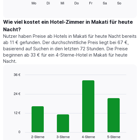
folgende
Mo
Di
Mi
Do
Fr
Sa
So
End
anzeigt.
of
Diagramm
Das
interactive
zeigt
chart
Diagramm
den
Wie viel kostet ein Hotel-Zimmer in Makati für heute
hat
durchschnittlichen
1
Nacht?
Preis
Y-
Nutzer haben Preise ab Hotels in Makati für heute Nacht bereits
eines
Achse,
ab 11 € gefunden. Der durchschnittliche Preis liegt bei 67 €,
Zimmers
die
basierend auf Suchen in den letzten 72 Stunden. Die Preise
für
den
beginnen ab 33 € für ein 4-Sterne-Hotel in Makati für heute
den
durchschnittlichen
Nacht.
jeweiligen
Zimmerpreis
Wochentag.
anzeigt.
Das
36 €
Diagramm
Bar
Chart
hat
graphic.
chart
1
with
24 €
4
X-
bars.
Achse,
die
12 €
Das
die
folgende
Wochentage
Diagramm
anzeigt.
zeigt
0
Das
2-Sterne
3-Sterne
4-Sterne
5-Sterne
den
End
Diagramm