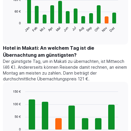
with
12
60 €
bars.
0
Das
Jan
Feb
Mrz
Apr
Mai
Jun
Jul
Aug
Sep
Okt
Nov
Dez
folgende
End
of
Diagramm
interactive
zeigt
chart
den
Hotel in Makati: An welchem Tag ist die
durchschnittlichen
Übernachtung am günstigsten?
Zimmerpreis
Der günstigste Tag, um in Makati zu übernachten, ist Mittwoch
im
(46 €). Andererseits können Reisende damit rechnen, an einem
jeweiligen
Montag am meisten zu zahlen. Dann beträgt der
Monat
durchschnittliche Übernachtungspreis 121 €.
an.
Das
Diagramm
150 €
hat
Bar
Chart
1
graphic.
chart
100 €
with
X-
7
Achse,
50 €
bars.
die
die
Das
0
Monate