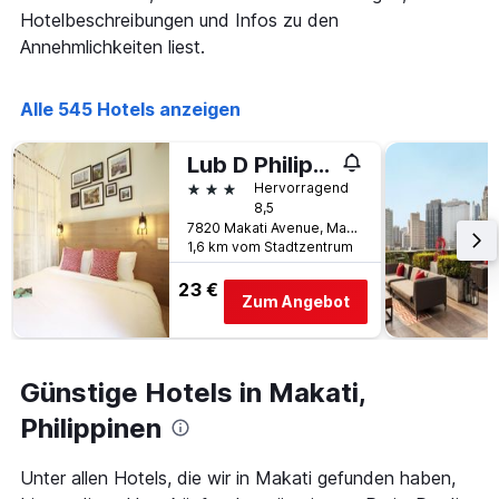
wurde.
Aufenthalt
Hotelbeschreibungen und Infos zu den
anzeigt
Annehmlichkeiten liest.
Das
Diagramm
hat
Alle 545 Hotels anzeigen
1
Y-
Lub D Philippines Makati
Achse,
die
3 Sterne
Hervorragend
den
8,5
durchschnittlichen
7820 Makati Avenue, Makati, Philippinen
Zimmerpreis
1,6 km vom Stadtzentrum
anzeigt
23 €
Zum Angebot
Günstige Hotels in Makati,
Philippinen
Unter allen Hotels, die wir in Makati gefunden haben,