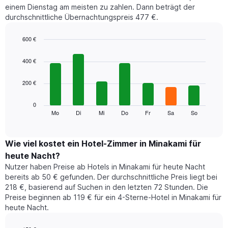
einem Dienstag am meisten zu zahlen. Dann beträgt der
Monat
durchschnittliche Übernachtungspreis 477 €.
an.
Das
Diagramm
600 €
hat
Bar
Chart
1
graphic.
chart
400 €
with
X-
7
Achse,
200 €
bars.
die
die
Das
0
Monate
folgende
Mo
Di
Mi
Do
Fr
Sa
So
End
anzeigt.
of
Diagramm
Das
interactive
zeigt
chart
Diagramm
den
Wie viel kostet ein Hotel-Zimmer in Minakami für
hat
durchschnittlichen
1
heute Nacht?
Preis
Y-
Nutzer haben Preise ab Hotels in Minakami für heute Nacht
eines
Achse,
bereits ab 50 € gefunden. Der durchschnittliche Preis liegt bei
Zimmers
die
218 €, basierend auf Suchen in den letzten 72 Stunden. Die
für
den
Preise beginnen ab 119 € für ein 4-Sterne-Hotel in Minakami für
den
durchschnittlichen
heute Nacht.
jeweiligen
Zimmerpreis
Wochentag.
anzeigt.