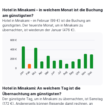
Hotel in Minakami – in welchem Monat ist die Buchung
am günstigsten?
Hotel in Minakami – im Februar (99 €) ist die Buchung am
günstigsten. Der teuerste Monat, um in Minakami zu
übernachten, ist wiederum der Januar (476 €).
600 €
Bar
Chart
graphic.
chart
400 €
with
12
200 €
bars.
0
Das
Jan
Feb
Mrz
Apr
Mai
Jun
Jul
Aug
Sep
Okt
Nov
Dez
folgende
End
of
Diagramm
interactive
zeigt
chart
den
Hotel in Minakami: An welchem Tag ist die
durchschnittlichen
Übernachtung am günstigsten?
Zimmerpreis
Der günstigste Tag, um in Minakami zu übernachten, ist Samstag
im
(172 €). Andererseits können Reisende damit rechnen, an
jeweiligen