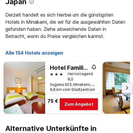
Japan
nach
durchschnittlichen
Sternebewertung.
Zimmerpreis
Das
für
Derzeit handelt es sich hierbei um die günstigsten
Diagramm
heute
Hotels in Minakami, die wir für die ausgewählten Daten
hat
Nacht
gefunden haben. Ziehe abweichende Daten in
1
in
X-
Betracht, wenn du Preise vergleichen kannst.
den
Achse,
letzten
die
3
die
Alle 154 Hotels anzeigen
Tagen
Hotelkategorien
anzeigt.
nach
Hotel Familio Minakami
Sternen
3 Sterne
anzeigt
Hervorragend
8,0
Das
Sugawa 623, Minakami, Japan
Diagramm
8,8 km vom Stadtzentrum
hat
1
75 €
Y-
Zum Angebot
Achse,
die
den
durchschnittlichen
Alternative Unterkünfte in
Zimmerpreis