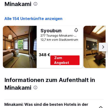
an
Minakami
diesem
Wochenende
anzeigt,
Alle 154 Unterkünfte anzeigen
der
in
Syoubun
den
letzten
277 Tsunago Minakami-Machi, Minakami, Japan
3
12,7 km vom Stadtzentrum
Tagen
gefunden
wurde.
348 €
Zum
Angebot
Informationen zum Aufenthalt in
Minakami
Minakami: Was sind die besten Hotels in der