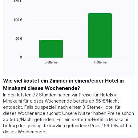
Das
150 €
Diagramm
Bar
Chart
hat
graphic.
chart
1
with
100 €
2
X-
bars.
Achse,
die
50 €
Das
die
folgende
Wochentage
Diagramm
anzeigt.
zeigt
0
Das
3-Sterne
4-Sterne
den
End
Diagramm
of
durchschnittlichen
hat
interactive
Zimmerpreis,
chart
1
der
Wie viel kostet ein Zimmer in einem/einer Hotel in
Y-
für
Achse,
Minakami dieses Wochenende?
heute
die
In den letzten 72 Stunden haben wir Preise für Hotels in
Nacht
den
Minakami für dieses Wochenende bereits ab 56 €/Nacht
in
durchschnittlichen
entdeckt. Falls du speziell nach einem 3-Sterne-Hotel für
den
Zimmerpreis
dieses Wochenende suchst: Unsere Nutzer haben Preise schon
letzten
anzeigt.
ab 56 €/Nacht gefunden. Für ein 4-Sterne-Hotel in Minakami
3
betrug der günstigste kürzlich gefundene Preis 159 €/Nacht für
Tagen
dieses Wochenende.
gefunden