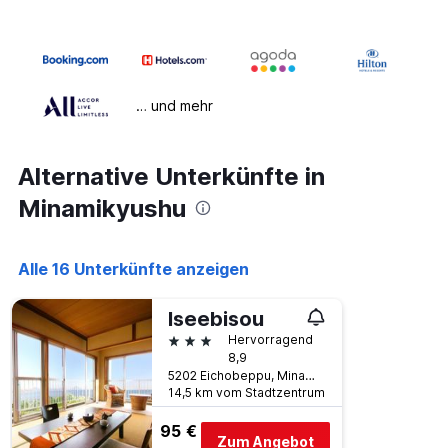
… und mehr
Alternative Unterkünfte in
Minamikyushu
Alle 16 Unterkünfte anzeigen
Iseebisou
3 Sterne
Hervorragend
8,9
5202 Eichobeppu, Minamikyushu, Japan
14,5 km vom Stadtzentrum
95 €
Zum Angebot