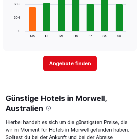
1
graphic.
chart
60 €
with
X-
7
Achse,
30 €
bars.
die
die
Das
0
Monate
folgende
Mo
Di
Mi
Do
Fr
Sa
So
End
anzeigt.
of
Diagramm
Das
interactive
zeigt
chart
Diagramm
den
hat
durchschnittlichen
1
Angebote finden
Preis
Y-
eines
Achse,
Zimmers
die
für
den
den
durchschnittlichen
jeweiligen
Günstige Hotels in Morwell,
Zimmerpreis
Wochentag.
anzeigt.
Das
Australien
Diagramm
hat
Hierbei handelt es sich um die günstigsten Preise, die
1
wir im Moment für Hotels in Morwell gefunden haben.
X-
Achse,
Solltest du bei der Ankunft und bei der Abreise