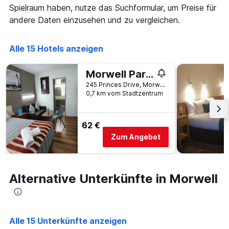
die
Spielraum haben, nutze das Suchformular, um Preise für
die
andere Daten einzusehen und zu vergleichen.
Wochentage
anzeigt.
Das
Alle 15 Hotels anzeigen
Diagramm
hat
1
Morwell Parkside Motel
Y-
245 Princes Drive, Morwell, VIC, Australien
Achse,
0,7 km vom Stadtzentrum
die
den
durchschnittlichen
62 €
Zimmerpreis
Zum Angebot
anzeigt.
Alternative Unterkünfte in Morwell
Alle 15 Unterkünfte anzeigen