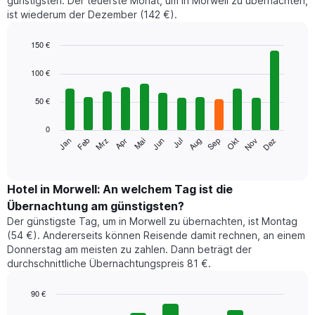
günstigsten. Der teuerste Monat, um in Morwell zu übernachten,
ist wiederum der Dezember (142 €).
150 €
Bar
Chart
graphic.
chart
100 €
with
12
50 €
bars.
0
Das
Jan
Feb
Mrz
Apr
Mai
Jun
Jul
Aug
Sep
Okt
Nov
Dez
folgende
End
of
Diagramm
interactive
zeigt
chart
den
Hotel in Morwell: An welchem Tag ist die
durchschnittlichen
Übernachtung am günstigsten?
Zimmerpreis
Der günstigste Tag, um in Morwell zu übernachten, ist Montag
im
(54 €). Andererseits können Reisende damit rechnen, an einem
jeweiligen
Donnerstag am meisten zu zahlen. Dann beträgt der
Monat
durchschnittliche Übernachtungspreis 81 €.
an.
Das
Diagramm
90 €
hat
Bar
Chart