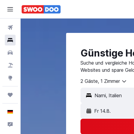
Flüge
Hotels
Günstige Ho
Mietwagen
Suche und vergleiche Ho
Pauschalreisen
Websites und spare Geld
Explore
2 Gäste, 1 Zimmer
Trips
Narni, Italien
Fr 14.8.
Deutsch
Feedback