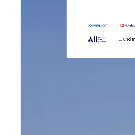
… und 