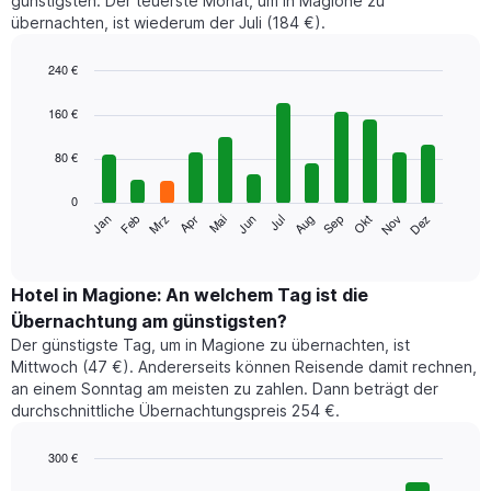
günstigsten. Der teuerste Monat, um in Magione zu
übernachten, ist wiederum der Juli (184 €).
240 €
Bar
Chart
graphic.
chart
160 €
with
12
80 €
bars.
0
Das
Jan
Feb
Mrz
Apr
Mai
Jun
Jul
Aug
Sep
Okt
Nov
Dez
folgende
End
of
Diagramm
interactive
zeigt
chart
den
Hotel in Magione: An welchem Tag ist die
durchschnittlichen
Übernachtung am günstigsten?
Zimmerpreis
Der günstigste Tag, um in Magione zu übernachten, ist
im
Mittwoch (47 €). Andererseits können Reisende damit rechnen,
jeweiligen
an einem Sonntag am meisten zu zahlen. Dann beträgt der
Monat
durchschnittliche Übernachtungspreis 254 €.
an.
Das
Diagramm
300 €
hat
Bar
Chart