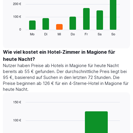
1
graphic.
chart
200 €
with
X-
7
Achse,
100 €
bars.
die
die
Das
0
Monate
folgende
Mo
Di
Mi
Do
Fr
Sa
So
End
anzeigt.
of
Diagramm
Das
interactive
zeigt
chart
Diagramm
den
Wie viel kostet ein Hotel-Zimmer in Magione für
hat
durchschnittlichen
1
heute Nacht?
Preis
Y-
Nutzer haben Preise ab Hotels in Magione für heute Nacht
eines
Achse,
bereits ab 55 € gefunden. Der durchschnittliche Preis liegt bei
Zimmers
die
95 €, basierend auf Suchen in den letzten 72 Stunden. Die
für
den
Preise beginnen ab 126 € für ein 4-Sterne-Hotel in Magione für
den
durchschnittlichen
heute Nacht.
jeweiligen
Zimmerpreis
Wochentag.
anzeigt.
Das
150 €
Diagramm
Bar
Chart
hat
graphic.
chart
1
with
100 €
2
X-
bars.
Achse,