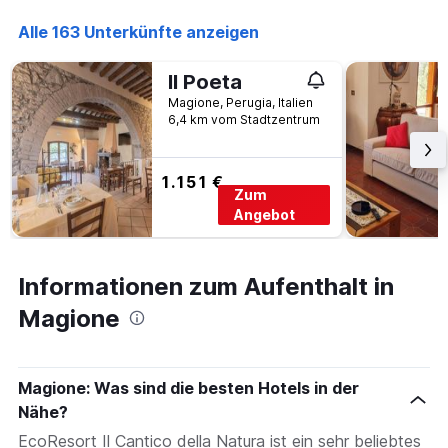
den
Alle 163 Unterkünfte anzeigen
letzten
3
Tagen
Il Poeta
gefunden
Magione, Perugia, Italien
wurde.
6,4 km vom Stadtzentrum
1.151 €
Zum
Angebot
Informationen zum Aufenthalt in
Magione
Magione: Was sind die besten Hotels in der
Nähe?
EcoResort Il Cantico della Natura ist ein sehr beliebtes