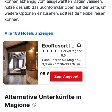
können abhängig vom ausgewählten Datum variieren,
X-
den
nutze deshalb das Suchformular oben auf der Seite, um
Achse,
letzten
die
weitere Optionen einzusehen, solltest du flexibel reisen
3
die
Tagen
können.
Hotelkategorien
anzeigt.
nach
Sternen
Alle 163 Hotels anzeigen
anzeigt
Das
EcoResort Il Cantico della Natura
Diagramm
hat
4 Sterne
Hervorragend
1
8,6
Y-
Case Sparse 50, Magione, Perugia, Italien
Achse,
3,3 km vom Stadtzentrum
die
95 €
den
Zum Angebot
durchschnittlichen
Zimmerpreis
an
diesem
Alternative Unterkünfte in
Wochenende
anzeigt,
Magione
der
in