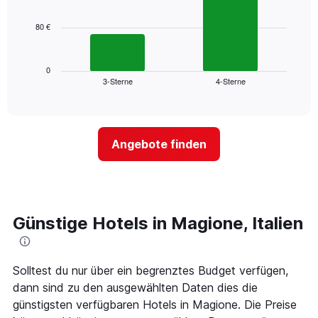
bars.
hat
1
80 €
Das
X-
folgende
Achse,
Diagramm
die
zeigt
0
die
3-Sterne
4-Sterne
den
End
Hotelkategorien
of
durchschnittlichen
nach
interactive
Zimmerpreis
chart
Sternen
für
anzeigt
dieses
Das
Angebote finden
Wochenende
Diagramm
in
hat
den
1
letzten
Y-
3
Achse,
Tagen,
Günstige Hotels in Magione, Italien
die
aggregiert
den
nach
durchschnittlichen
Sternebewertung.
Zimmerpreis
Solltest du nur über ein begrenztes Budget verfügen,
Das
für
Diagramm
dann sind zu den ausgewählten Daten dies die
heute
hat
Nacht
günstigsten verfügbaren Hotels in Magione. Die Preise
1
in