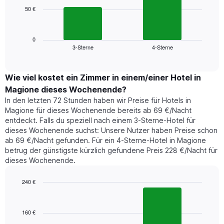
die
50 €
Das
die
folgende
Wochentage
Diagramm
anzeigt.
zeigt
0
Das
3-Sterne
4-Sterne
den
End
Diagramm
of
durchschnittlichen
hat
interactive
Zimmerpreis,
chart
1
der
Wie viel kostet ein Zimmer in einem/einer Hotel in
Y-
für
Achse,
Magione dieses Wochenende?
heute
die
In den letzten 72 Stunden haben wir Preise für Hotels in
Nacht
den
Magione für dieses Wochenende bereits ab 69 €/Nacht
in
durchschnittlichen
entdeckt. Falls du speziell nach einem 3-Sterne-Hotel für
den
Zimmerpreis
dieses Wochenende suchst: Unsere Nutzer haben Preise schon
letzten
anzeigt.
ab 69 €/Nacht gefunden. Für ein 4-Sterne-Hotel in Magione
3
betrug der günstigste kürzlich gefundene Preis 228 €/Nacht für
Tagen
dieses Wochenende.
gefunden
wurde,
aggregiert
240 €
nach
Bar
Chart
Sternebewertung.
graphic.
chart
with
Das
160 €
2
Diagramm