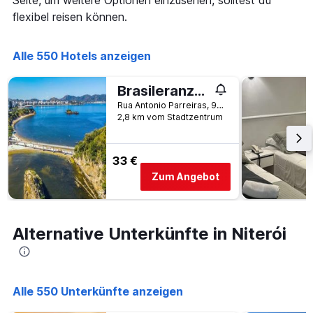
Seite, um weitere Optionen einzusehen, solltest du
in
die
den
flexibel reisen können.
die
letzten
Anzahl
3
der
Tagen
Alle 550 Hotels anzeigen
Tage
gefunden
vor
wurde.
dem
Brasileranza Hostel
Aufenthalt
Rua Antonio Parreiras, 93, Niterói, Brasilien
anzeigt
2,8 km vom Stadtzentrum
Das
Diagramm
hat
33 €
1
Y-
Zum Angebot
Achse,
die
den
durchschnittlichen
Alternative Unterkünfte in Niterói
Zimmerpreis
anzeigt
Alle 550 Unterkünfte anzeigen