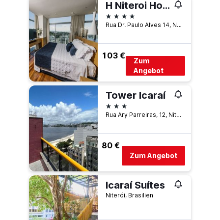
H Niteroi Hotel
4 Sterne
Rua Dr. Paulo Alves 14, Niterói, Brasilien
103 €
Zum
Angebot
Tower Icaraí
3 Sterne
Rua Ary Parreiras, 12, Niterói, Brasilien
80 €
Zum Angebot
Icaraí Suítes
Niterói, Brasilien