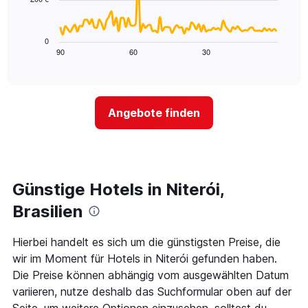
X-
Das
den
Achse,
folgende
letzten
die
Diagramm
3
0
die
zeigt,
Tagen
90
60
30
End
Hotelkategorien
of
wie
anzeigt.
interactive
nach
sich
chart
Sternen
der
anzeigt
Preis
Das
Angebote finden
für
Diagramm
ein
hat
Zimmer
1
ändert,
Y-
je
Achse,
näher
Günstige Hotels in Niterói,
die
das
den
Aufenthaltsdatum
Brasilien
durchschnittlichen
rückt.
Zimmerpreis
Das
Hierbei handelt es sich um die günstigsten Preise, die
an
Diagramm
diesem
wir im Moment für Hotels in Niterói gefunden haben.
hat
Wochenende
1
Die Preise können abhängig vom ausgewählten Datum
anzeigt,
X-
variieren, nutze deshalb das Suchformular oben auf der
der
Achse,