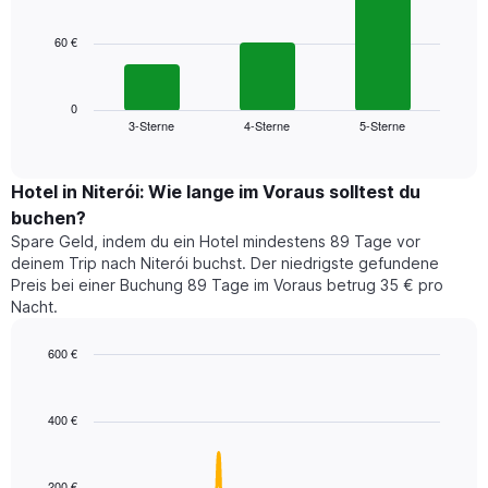
bars.
hat
1
60 €
Das
X-
folgende
Achse,
Diagramm
die
zeigt
0
die
3-Sterne
4-Sterne
5-Sterne
den
End
Hotelkategorien
of
durchschnittlichen
nach
interactive
Zimmerpreis
chart
Sternen
für
Hotel in Niterói: Wie lange im Voraus solltest du
anzeigt
dieses
buchen?
Das
Wochenende
Diagramm
Spare Geld, indem du ein Hotel mindestens 89 Tage vor
in
hat
deinem Trip nach Niterói buchst. Der niedrigste gefundene
den
1
Preis bei einer Buchung 89 Tage im Voraus betrug 35 € pro
letzten
Y-
Nacht.
3
Achse,
Tagen,
die
600 €
aggregiert
den
nach
Line
Chart
durchschnittlichen
graphic.
chart
Sternebewertung.
Zimmerpreis
with
Das
400 €
für
90
Diagramm
heute
data
hat
points.
Nacht
1
in
200 €