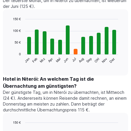
Der teuerste Monat, um in Niterói zu übernachten, ist wiederum
der Juni (125 €).
150 €
Bar
Chart
graphic.
chart
100 €
with
12
50 €
bars.
0
Das
Jan
Feb
Mrz
Apr
Mai
Jun
Jul
Aug
Sep
Okt
Nov
Dez
folgende
End
of
Diagramm
interactive
zeigt
chart
den
Hotel in Niterói: An welchem Tag ist die
durchschnittlichen
Übernachtung am günstigsten?
Zimmerpreis
Der günstigste Tag, um in Niterói zu übernachten, ist Mittwoch
im
(24 €). Andererseits können Reisende damit rechnen, an einem
jeweiligen
Donnerstag am meisten zu zahlen. Dann beträgt der
Monat
durchschnittliche Übernachtungspreis 115 €.
an.
Das
Diagramm
150 €
hat
Bar
Chart