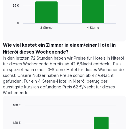
die
25 €
Das
die
folgende
Wochentage
Diagramm
anzeigt.
zeigt
0
Das
3-Sterne
4-Sterne
den
End
Diagramm
of
durchschnittlichen
hat
interactive
Zimmerpreis,
chart
1
der
Wie viel kostet ein Zimmer in einem/einer Hotel in
Y-
für
Achse,
Niterói dieses Wochenende?
heute
die
In den letzten 72 Stunden haben wir Preise für Hotels in Niterói
Nacht
den
für dieses Wochenende bereits ab 42 €/Nacht entdeckt. Falls
in
durchschnittlichen
du speziell nach einem 3-Sterne-Hotel für dieses Wochenende
den
Zimmerpreis
suchst: Unsere Nutzer haben Preise schon ab 42 €/Nacht
letzten
anzeigt.
gefunden. Für ein 4-Sterne-Hotel in Niterói betrug der
3
günstigste kürzlich gefundene Preis 62 €/Nacht für dieses
Tagen
Wochenende.
gefunden
wurde,
aggregiert
180 €
nach
Bar
Chart
Sternebewertung.
graphic.
chart
with
Das
120 €
3
Diagramm