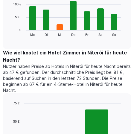
1
graphic.
chart
100 €
with
X-
7
Achse,
50 €
bars.
die
die
Das
0
Monate
folgende
Mo
Di
Mi
Do
Fr
Sa
So
End
anzeigt.
of
Diagramm
Das
interactive
zeigt
chart
Diagramm
den
Wie viel kostet ein Hotel-Zimmer in Niterói für heute
hat
durchschnittlichen
1
Nacht?
Preis
Y-
Nutzer haben Preise ab Hotels in Niterói für heute Nacht bereits
eines
Achse,
ab 47 € gefunden. Der durchschnittliche Preis liegt bei 81 €,
Zimmers
die
basierend auf Suchen in den letzten 72 Stunden. Die Preise
für
den
beginnen ab 67 € für ein 4-Sterne-Hotel in Niterói für heute
den
durchschnittlichen
Nacht.
jeweiligen
Zimmerpreis
Wochentag.
anzeigt.
Das
75 €
Diagramm
Bar
Chart
hat
graphic.
chart
1
with
50 €
2
X-
bars.
Achse,