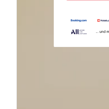
… und 