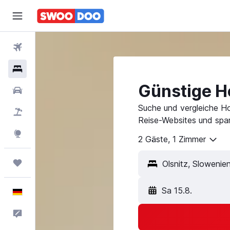
Flüge
Hotels
Günstige Ho
Mietwagen
Suche und vergleiche Ho
Pauschalreisen
Reise-Websites und spar
Explore
2 Gäste, 1 Zimmer
Trips
Olsnitz, Slowenie
Sa 15.8.
Deutsch
Feedback