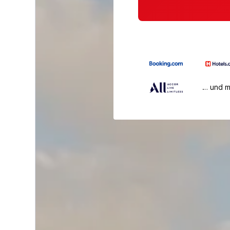
… und 