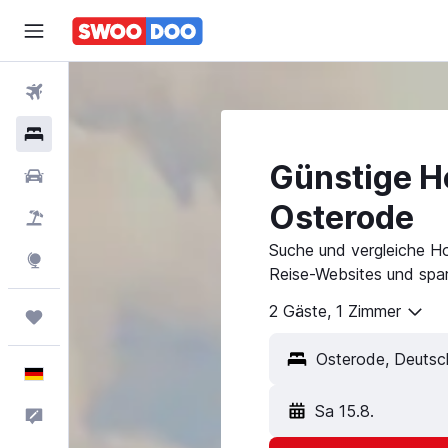
Flüge
Hotels
Günstige Ho
Mietwagen
Osterode
Pauschalreisen
Suche und vergleiche Ho
Explore
Reise-Websites und spar
2 Gäste, 1 Zimmer
Trips
Osterode, Deutsc
Deutsch
Sa 15.8.
Feedback