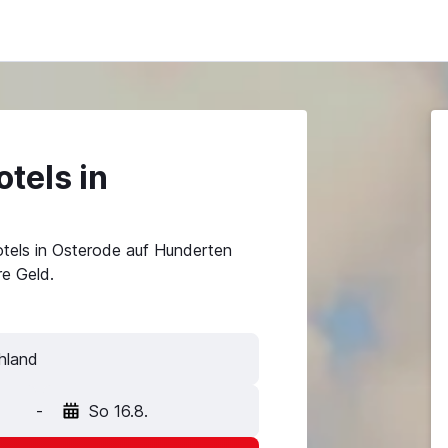
tels in
tels in Osterode auf Hunderten
e Geld.
hland
-
So 16.8.