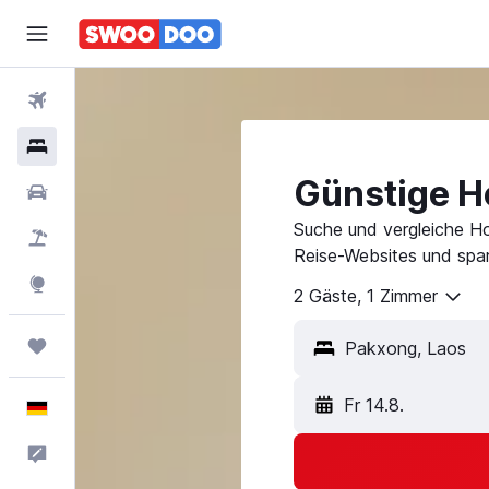
Flüge
Hotels
Günstige H
Mietwagen
Suche und vergleiche H
Pauschalreisen
Reise-Websites und spar
Explore
2 Gäste, 1 Zimmer
Trips
Fr 14.8.
Deutsch
Feedback