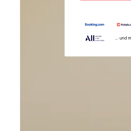
… und 