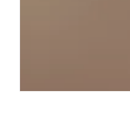
Start
Asien
Laos
Pakxong
Einblicke zu Ho
Nutze unsere aktuellen, datengest
zu finden.