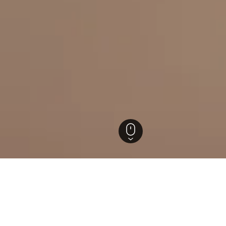
tels in Pakxong
ützten Einblicke, um ideale Buchungszeiträume, Preistrends 